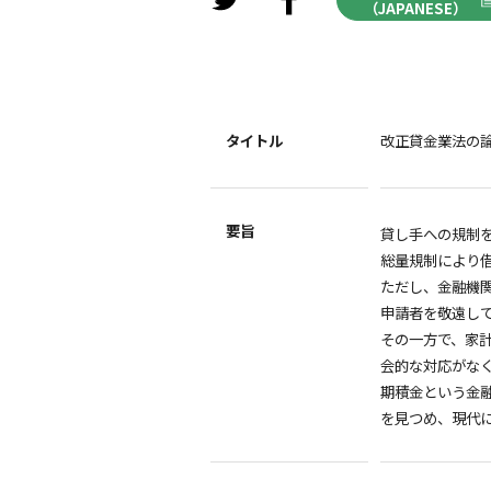
（JAPANESE）
タイトル
改正貸金業法の
要旨
貸し手への規制
総量規制により
ただし、金融機
申請者を敬遠し
その一方で、家
会的な対応がな
期積金という金
を見つめ、現代