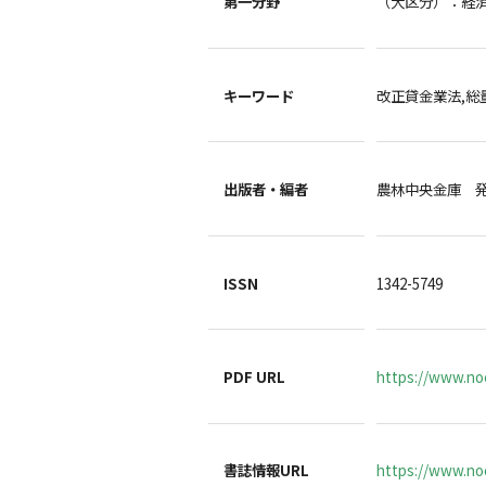
第一分野
（大区分）：経
キーワード
改正貸金業法,総
出版者・編者
農林中央金庫 
ISSN
1342-5749
PDF URL
https://www.no
書誌情報URL
https://www.noc