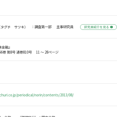
：調査第一部 主事研究員
（タグチ サツキ）
研究員紹介を見る
林金融』
66巻 第8号 通巻810号 11 ～ 28ページ
huri.co.jp/periodical/norin/contents/2013/08/