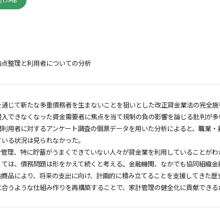
1.7MB
論点整理と利用者についての分析
を通じて新たな多重債務者を生まないことを狙いとした改正貸金業法の完全施
借入できなくなった資金需要者に焦点を当て規制の負の影響を論じる批判が多
関利用者に対するアンケート調査の個票データを用いた分析によると、職業・
ている状況は見られなかった。
計管理、特に貯蓄がうまくできていない人々が貸金業を利用していることがわ
くては、債務問題は形をかえて続くと考える。金融機関、なかでも協同組織金
融商品により、将来の支出に向け、計画的に積み立てることを支援してきた歴
に合うような仕組み作りを再構築することで、家計管理の健全化に貢献できる