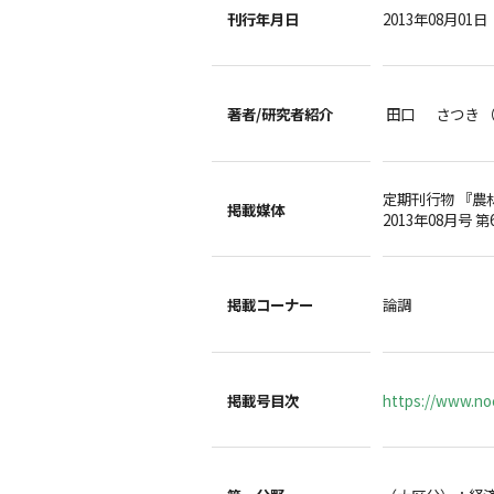
刊行年月日
2013年08月01日
著者/
研究者紹介
田口 さつき 
定期刊行物 『農
掲載媒体
2013年08月号 第
掲載コーナー
論調
掲載号目次
https://www.noc