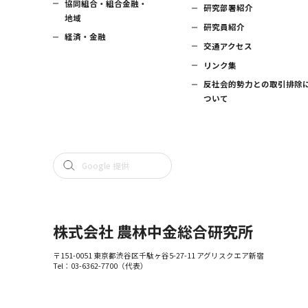
協同組合・組合金融・
研究部署紹介
地域
研究員紹介
経済・金融
交通アクセス
リンク集
反社会的勢力との取引排除
ついて
株式会社 農林中金総合研究所
〒151-0051 東京都渋谷区千駄ヶ谷5-27-11 アグリスクエア新宿
Tel：
03-6362-7700
（代表）