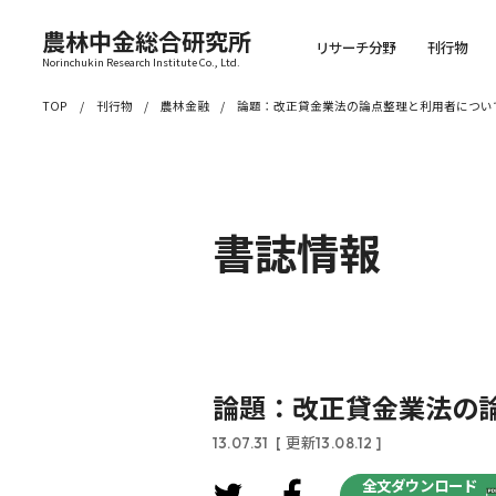
農林中金総合研究所
リサーチ分野
刊行物
Norinchukin Research Institute Co., Ltd.
TOP
刊行物
農林金融
論題：改正貸金業法の論点整理と利用者につい
書誌情報
論題：改正貸金業法の
13.07.31
[ 更新13.08.12 ]
全文ダウンロード