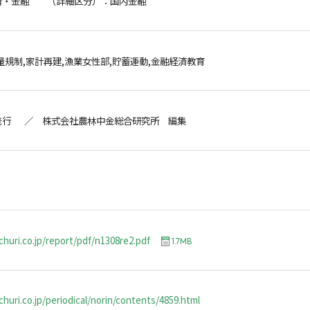
済・金融 （詳細区分）：国内金融
量規制,家計再建,漁業女性部,貯蓄運動,金融経済教育
発行 ／ 株式会社農林中金総合研究所 編集
churi.co.jp/report/pdf/n1308re2.pdf
1.7MB
huri.co.jp/periodical/norin/contents/4859.html