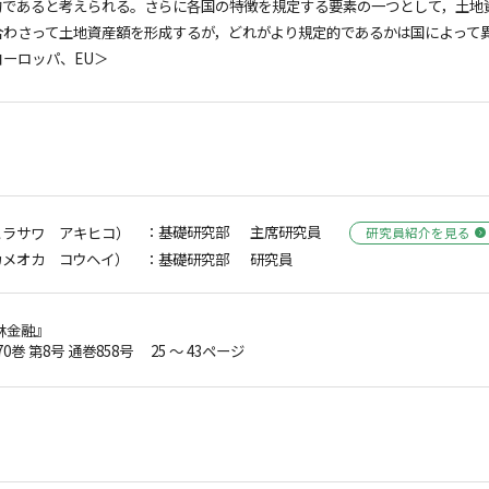
的であると考えられる。さらに各国の特徴を規定する要素の一つとして，土地
合わさって土地資産額を形成するが，どれがより規定的であるかは国によって
ーロッパ、EU＞
：基礎研究部 主席研究員
ヒラサワ アキヒコ）
研究員紹介を見る
カメオカ コウヘイ）
：基礎研究部 研究員
林金融』
70巻 第8号 通巻858号 25 ～ 43ページ