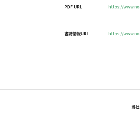
PDF URL
https://www.no
書誌情報URL
https://www.noc
当社