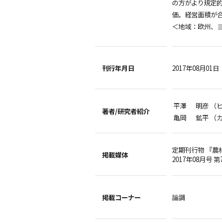
の方がより規定
価，経営面積が
＜地域：欧州、ヨ
刊行年月日
2017年08月01日
平澤 明彦 （
著者/
研究者紹介
亀岡 鉱平 （
定期刊行物 『農
掲載媒体
2017年08月号 第
掲載コーナー
論調