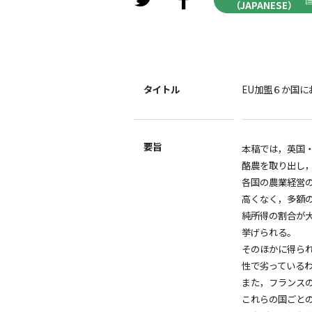
（JAPANESE）
タイトル
EU加盟６か国
要旨
本稿では，英国・
酪農を取り出し
各国の農業経営
高くなく，多額
純所得の割合が
挙げられる。
そのほかに得られ
性で劣っている
また，フランス
これらの国ごと