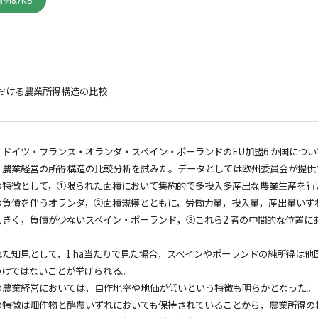
918.7KB
における農業所得構造の比較
ドイツ・フランス・オランダ・スペイン・ポーランドのEU加盟6 か国につ
，農業経営の所得構造の比較分析を試みた。データとしては欧州委員会が提供す
の特徴として，①限られた面積において集約的で多投入多産出な農業生産を行
の負債を伴うオランダ，②面積規模とともに，労働力量，投入量，産出量いず
大きく，負債が少ないスペイン・ポーランド，③これら2 者の中間的な位置に
た知見として，1 ha当たりで見た場合，スペインやポーランドの純所得は
わけではないことが挙げられる。
の農業経営においては，自作地率や地価が低いという特徴も明らかとなった。
の特徴は畑作物と酪農いずれにおいても保持されていることから，農業所得の