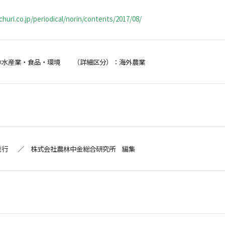
huri.co.jp/periodical/norin/contents/2017/08/
林水産業・食品・環境 （詳細区分）：海外農業
発行 ／ 株式会社農林中金総合研究所 編集