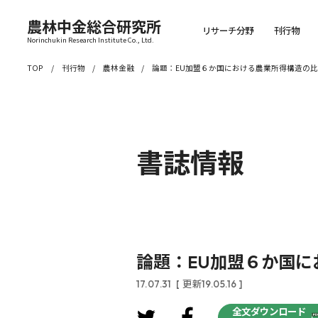
農林中金総合研究所
リサーチ分野
刊行物
Norinchukin Research Institute Co., Ltd.
TOP
刊行物
農林金融
論題：EU加盟６か国における農業所得構造の
書誌情報
論題：EU加盟６か国に
17.07.31
[ 更新19.05.16 ]
全文ダウンロード