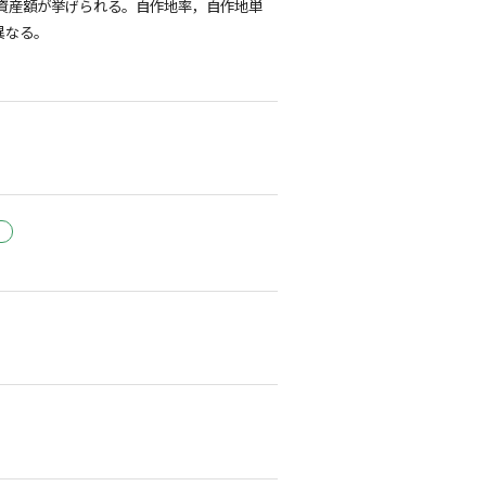
資産額が挙げられる。自作地率，自作地単
異なる。