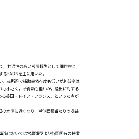
いて，共通性の高い営農類型として畑作物と
るFADNを主に用いた。
い，高所得で補助金依存度も低いが利益率は
れも小さく，所得額も低いが，産出に対する
ある英国・ドイツ・フランス，といった点が
他国の水準に近くなり，単位面積当たりの収益
構造においては営農類型より各国固有の特徴