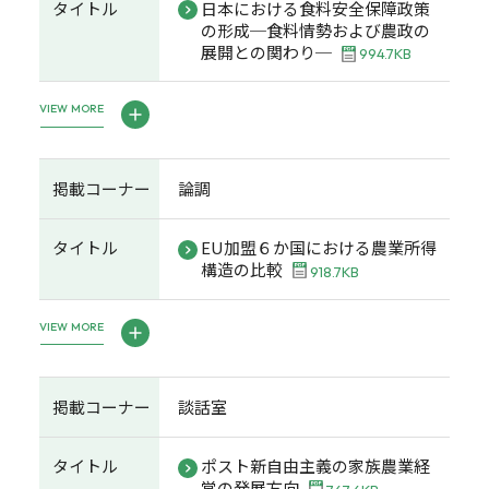
タイトル
日本における食料安全保障政策
の形成─食料情勢および農政の
展開との関わり─
994.7KB
VIEW MORE
掲載コーナー
論調
タイトル
EU加盟６か国における農業所得
構造の比較
918.7KB
VIEW MORE
掲載コーナー
談話室
タイトル
ポスト新自由主義の家族農業経
営の発展方向