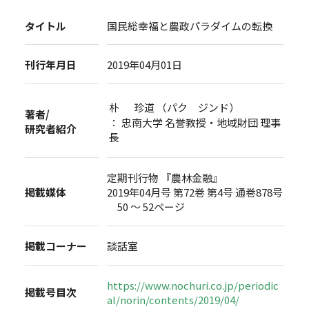
タイトル
国民総幸福と農政パラダイムの転換
刊行年月日
2019年04月01日
朴 珍道 （パク ジンド）
著者/
： 忠南大学 名誉教授・地域財団 理事
研究者紹介
長
定期刊行物 『農林金融』
掲載媒体
2019年04月号 第72巻 第4号 通巻878号
50 ～ 52ページ
掲載コーナー
談話室
https://www.nochuri.co.jp/periodic
掲載号目次
al/norin/contents/2019/04/