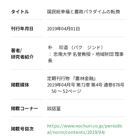
タイトル
国民総幸福と農政パラダイムの転換
刊行年月日
2019年04月01日
朴 珍道 （パク ジンド）
著者/
： 忠南大学 名誉教授・地域財団 理事
研究者紹介
長
定期刊行物 『農林金融』
掲載媒体
2019年04月号 第72巻 第4号 通巻878号
50 ～ 52ページ
掲載コーナー
談話室
https://www.nochuri.co.jp/periodic
掲載号目次
al/norin/contents/2019/04/