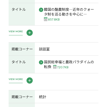
タイトル
韓国の酪農制度―近年のクォー
タ制を巡る動きを中心に―
857.8KB
VIEW MORE
掲載コーナー
談話室
タイトル
国民総幸福と農政パラダイムの
転換
720.7KB
VIEW MORE
掲載コーナー
統計