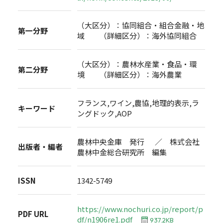
（大区分）：協同組合・組合金融・地
第一分野
域 （詳細区分）：海外協同組合
（大区分）：農林水産業・食品・環
第二分野
境 （詳細区分）：海外農業
フランス,ワイン,農協,地理的表示,ラ
キーワード
ングドック,AOP
農林中央金庫 発行 ／ 株式会社
出版者・編者
農林中金総合研究所 編集
ISSN
1342-5749
https://www.nochuri.co.jp/report/p
PDF URL
df/n1906re1.pdf
937.2KB