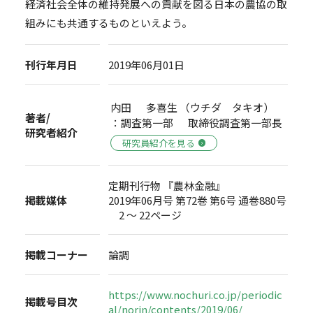
経済社会全体の維持発展への貢献を図る日本の農協の取
組みにも共通するものといえよう。
刊行年月日
2019年06月01日
内田 多喜生 （ウチダ タキオ）
著者/
：調査第一部 取締役調査第一部長
研究者紹介
研究員紹介を見る
定期刊行物 『農林金融』
掲載媒体
2019年06月号 第72巻 第6号 通巻880号
2 ～ 22ページ
掲載コーナー
論調
https://www.nochuri.co.jp/periodic
掲載号目次
al/norin/contents/2019/06/