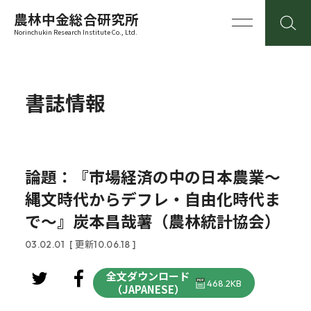
農林中金総合研究所
Norinchukin Research Institute Co., Ltd.
書誌情報
論題：『市場経済の中の日本農業～
縄文時代からデフレ・自由化時代ま
で～』炭本昌哉薯（農林統計協会）
03.02.01
[ 更新10.06.18 ]
全文ダウンロード
468.2KB
（JAPANESE）