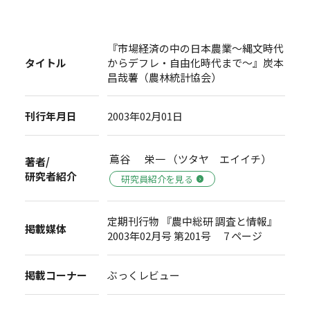
『市場経済の中の日本農業～縄文時代
タイトル
からデフレ・自由化時代まで～』炭本
昌哉薯（農林統計協会）
刊行年月日
2003年02月01日
蔦谷 栄一 （ツタヤ エイイチ）
著者/
研究者紹介
研究員紹介を見る
定期刊行物 『農中総研 調査と情報』
掲載媒体
2003年02月号 第201号 7 ページ
掲載コーナー
ぶっくレビュー