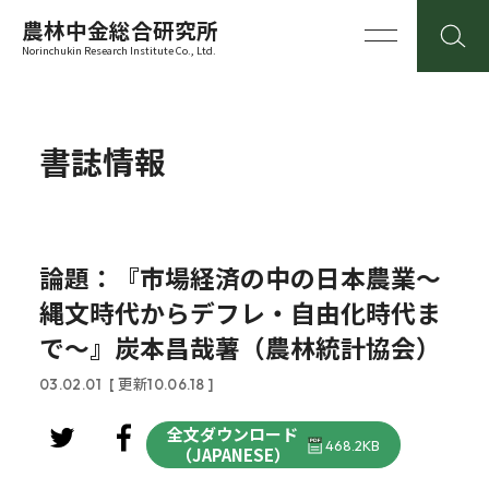
農林中金総合研究所
Norinchukin Research Institute Co., Ltd.
書誌情報
論題：『市場経済の中の日本農業～
縄文時代からデフレ・自由化時代ま
で～』炭本昌哉薯（農林統計協会）
03.02.01
[ 更新10.06.18 ]
全文ダウンロード
468.2KB
（JAPANESE）