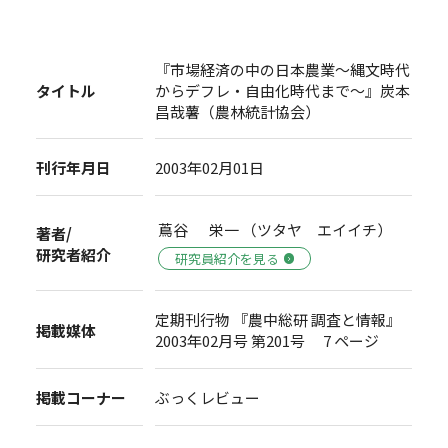
『市場経済の中の日本農業～縄文時代
タイトル
からデフレ・自由化時代まで～』炭本
昌哉薯（農林統計協会）
刊行年月日
2003年02月01日
蔦谷 栄一 （ツタヤ エイイチ）
著者/
研究者紹介
研究員紹介を見る
定期刊行物 『農中総研 調査と情報』
掲載媒体
2003年02月号 第201号 7 ページ
掲載コーナー
ぶっくレビュー