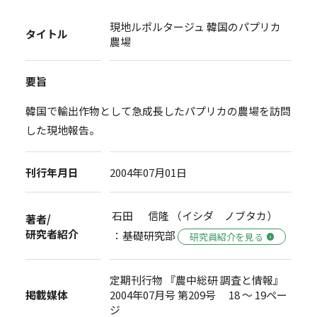
現地ルポルタージュ 韓国のパプリカ
タイトル
農場
要旨
韓国で輸出作物として急成長したパプリカの農場を訪問
した現地報告。
刊行年月日
2004年07月01日
石田 信隆 （イシダ ノブタカ）
著者/
研究者紹介
：基礎研究部
研究員紹介を見る
定期刊行物 『農中総研 調査と情報』
掲載媒体
2004年07月号 第209号 18 ～ 19ペー
ジ