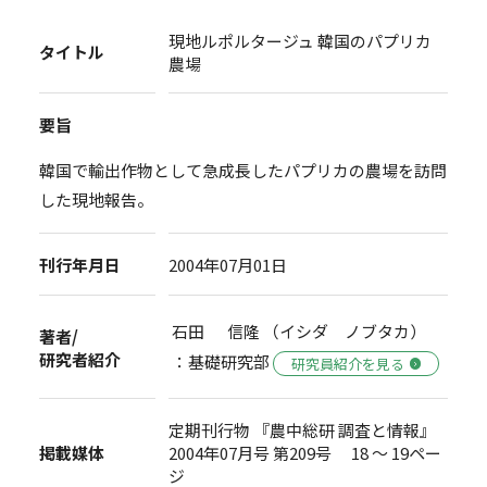
現地ルポルタージュ 韓国のパプリカ
タイトル
農場
要旨
韓国で輸出作物として急成長したパプリカの農場を訪問
した現地報告。
刊行年月日
2004年07月01日
石田 信隆 （イシダ ノブタカ）
著者/
研究者紹介
：基礎研究部
研究員紹介を見る
定期刊行物 『農中総研 調査と情報』
掲載媒体
2004年07月号 第209号 18 ～ 19ペー
ジ