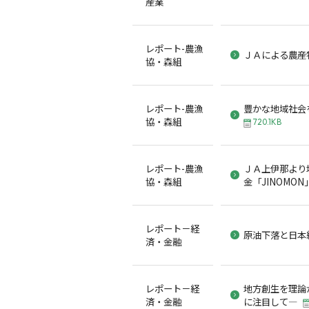
産業
レポート-農漁
ＪＡによる農産
協・森組
レポート-農漁
豊かな地域社会
協・森組
720.1KB
レポート-農漁
ＪＡ上伊那より
協・森組
金「JINOMON
レポート－経
原油下落と日本
済・金融
レポート－経
地方創生を理論
済・金融
に注目して―