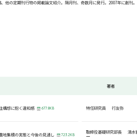
、他の定期刊行物の掲載論文紹介。隔月刊、奇数月に発行。2007年に創刊。
著者
住構想に抱く違和感
特任研究員 行友弥
677.8KB
取締役基礎研究部長 清水
農地集積の実態と今後の見通し
723.2KB