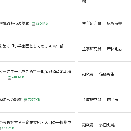
朗
物買取販売の課題
主任研究員 尾高恵美
726.1KB
を築く担い手集団としてのＪＡ青年部
主事研究員 若林剛志
地元にエールをこめて―地産地消型定期積
研究員 佐藤彩生
」―
681.4KB
経済への影響
主席研究員 南武志
727.7KB
から検討する―企業立地・人口の一極集中
研究員 多田忠義
723.9KB