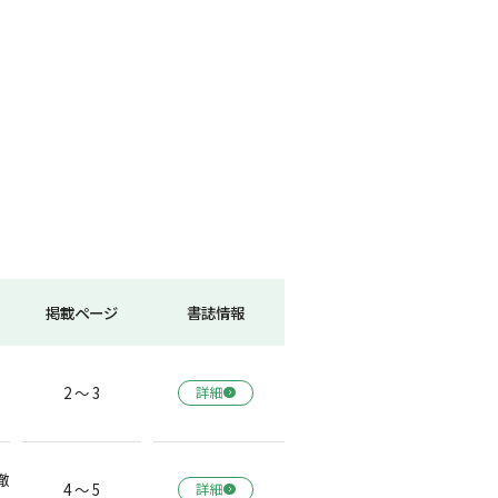
掲載ページ
書誌情報
2 ～ 3
詳細
徹
4 ～ 5
詳細