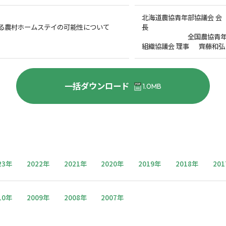
北海道農協青年部協議会 会
る農村ホームステイの可能性について
全国農協青
組織協議会 理事 齊藤和弘
一括ダウンロード
1.0MB
23年
2022年
2021年
2020年
2019年
2018年
20
10年
2009年
2008年
2007年