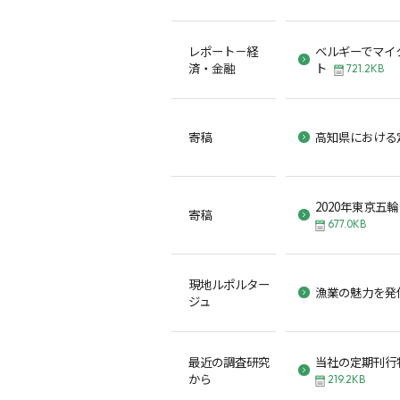
レポート－経
ベルギーでマイ
済・金融
ト
721.2KB
寄稿
高知県における
2020年東京五
寄稿
677.0KB
現地ルポルター
漁業の魅力を発
ジュ
最近の調査研究
当社の定期刊行
から
219.2KB