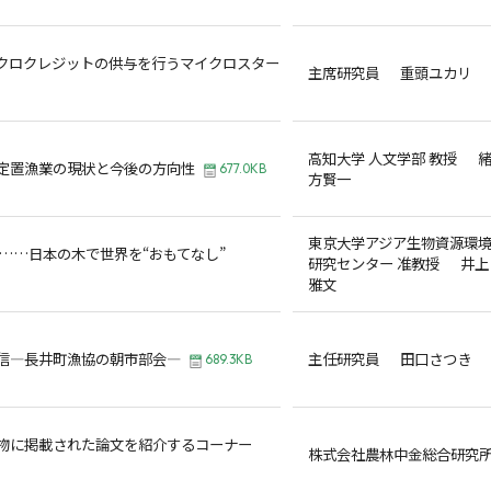
クロクレジットの供与を行うマイクロスター
主席研究員 重頭ユカリ
高知大学 人文学部 教授 
定置漁業の現状と今後の方向性
677.0KB
方賢一
東京大学アジア生物資源環
輪……日本の木で世界を“おもてなし”
研究センター 准教授 井上
雅文
信―長井町漁協の朝市部会―
主任研究員 田口さつき
689.3KB
物に掲載された論文を紹介するコーナー
株式会社農林中金総合研究