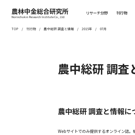
農林中金総合研究所
リサーチ分野
刊行物
Norinchukin Research Institute Co., Ltd.
TOP
刊行物
農中総研 調査と情報
2015年
07月
農中総研 調査
農中総研 調査と情報に
Webサイトでのみ提供するオンライン誌。