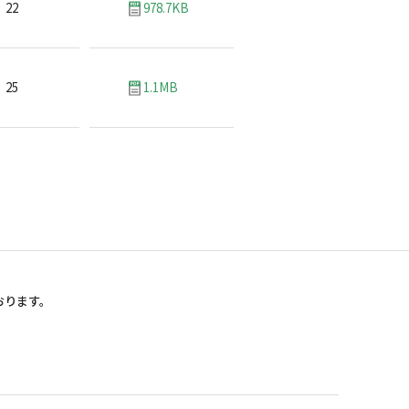
22
978.7KB
25
1.1MB
おります。