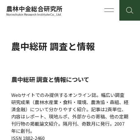
農林中金総合研究所
Norinchukin Research Institute Co., Ltd.
農中総研 調査と情報
農中総研 調査と情報について
Webサイトでのみ提供するオンライン誌。幅広い調査
研究成果（農林水産業・食料・環境、農漁協・森組、経
済金融）について分かりやすく紹介。記事は2頁単位、
内容はレポート、現地ルポ、外部からの寄稿、他の定期
刊行物の掲載論文紹介。隔月刊、奇数月に発行。2007
年に創刊。
ISSN 1882-2460