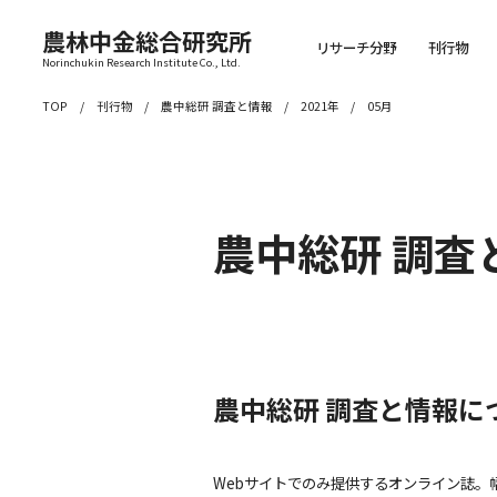
農林中金総合研究所
リサーチ分野
刊行物
Norinchukin Research Institute Co., Ltd.
TOP
刊行物
農中総研 調査と情報
2021年
05月
農中総研 調査
農中総研 調査と情報に
Webサイトでのみ提供するオンライン誌。