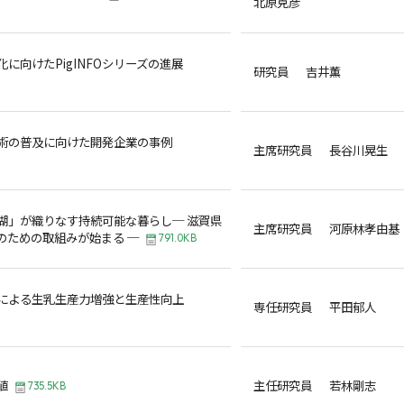
北原克彦
に向けたPigINFOシリーズの進展
研究員 吉井薫
術の普及に向けた開発企業の事例
主席研究員 長谷川晃生
湖」が織りなす持続可能な暮らし─ 滋賀県
主席研究員 河原林孝由基
のための取組みが始まる ─
791.0KB
による生乳生産力増強と生産性向上
専任研究員 平田郁人
値
主任研究員 若林剛志
735.5KB