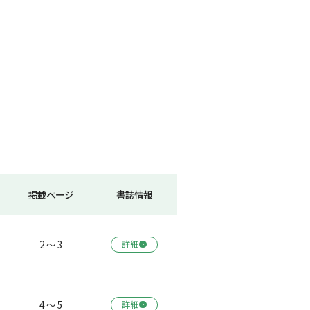
掲載ページ
書誌情報
2 ～ 3
詳細
長
4 ～ 5
詳細