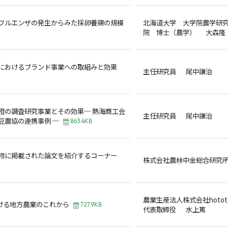
フルエンザの発生からみた採卵養鶏の規模
北海道大学 大学院農学研
院 博士（農学） 大森隆
におけるブランド事業への取組みと効果
主任研究員 尾中謙治
橙の調査研究事業とその効果─ 熱海商工会
主任研究員 尾中謙治
豆農協の連携事例 ─
863.4KB
物に掲載された論文を紹介するコーナー
株式会社農林中金総合研究
農業生産法人株式会社hotot
おける地方農業のこれから
727.9KB
代表取締役 水上篤