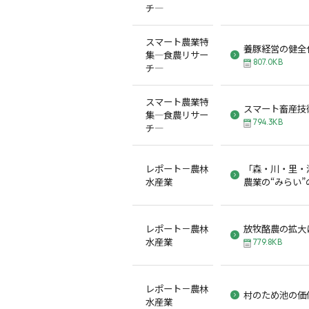
チ―
スマート農業特
養豚経営の健全化
集―食農リサー
807.0KB
チ―
スマート農業特
スマート畜産技
集―食農リサー
794.3KB
チ―
レポート－農林
「森・川・里・
水産業
農業の“みらい”
レポート－農林
放牧酪農の拡大
水産業
779.8KB
レポート－農林
村のため池の価
水産業