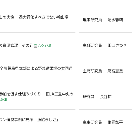
出の実像─ 過大評価すべきでない輸出増 ─
理事研究員 清水徹朗
の資源管理 その7
主任研究員 田口さつき
736.2KB
と全農福島県本部による野菜選果場の共同運
主席研究員 尾高恵美
参加を促す仕組みづくり─ 旧JA三重中央の
研究員 長谷祐
5.5KB
ラン優良事例に見る「漁協らしさ」
主事研究員 亀岡鉱平