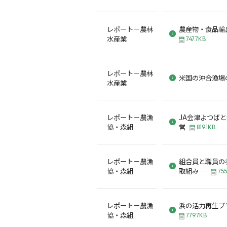
レポート－農林
農産物・食品輸
水産業
747.7KB
レポート－農林
米国の沖合漁場
水産業
レポート－農漁
JA会津よつば
協・森組
営
819.1KB
レポート－農漁
組合員と職員の
協・森組
取組み ─
75
レポート－農漁
浜の活力再生プ
協・森組
779.7KB