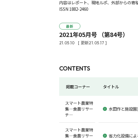
内容はレポート、現地ルポ、外部からの寄稿
ISSN 1882-2460
最新
2021年05月号 （第84号）
21.05.10
[ 更新21.05.17 ]
CONTENTS
掲載コーナー
タイトル
スマート農業特
集―食農リサー
水田作と施設園
チ―
スマート農業特
集―食農リサー
省力化設備によ