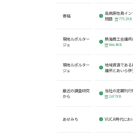
高病原性鳥イン
寄稿
問題
775.2KB
現地ルポルター
熱海商工会議所
ジュ
864.8KB
現地ルポルター
地域資源である
ジュ
議所とあいら伊
最近の調査研究
当社の定期刊行
から
261.7KB
あぜみち
VUCA時代に