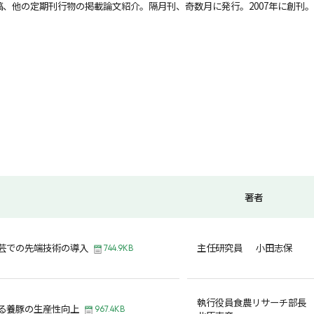
、他の定期刊行物の掲載論文紹介。隔月刊、奇数月に発行。2007年に創刊。
著者
芸での先端技術の導入
主任研究員 小田志保
744.9KB
執行役員食農リサーチ部
る養豚の生産性向上
967.4KB