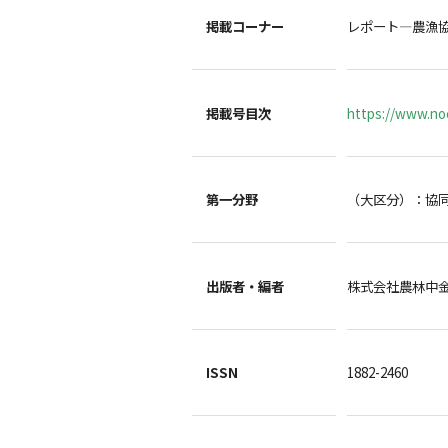
掲載コーナー
レポート―農漁
掲載号目次
https://www.noc
第一分野
（大区分）：協
出版者・編者
株式会社農林中
ISSN
1882-2460