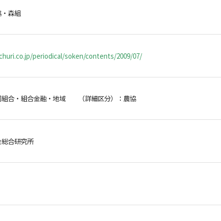
協・森組
huri.co.jp/periodical/soken/contents/2009/07/
同組合・組合金融・地域 （詳細区分）：農協
金総合研究所