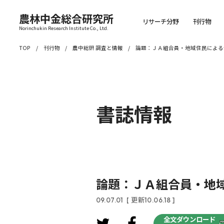
農林中金総合研究所
リサーチ分野
刊行物
Norinchukin Research Institute Co., Ltd.
TOP
刊行物
農中総研 調査と情報
論題：ＪＡ組合員・地域住民による
書誌情報
論題：ＪＡ組合員・地
09.07.01
[ 更新10.06.18 ]
全文ダウンロード