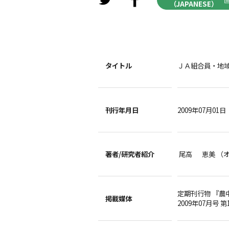
（JAPANESE）
タイトル
ＪＡ組合員・地
刊行年月日
2009年07月01日
著者/
研究者紹介
尾高 恵美 （
定期刊行物 『農
掲載媒体
2009年07月号 