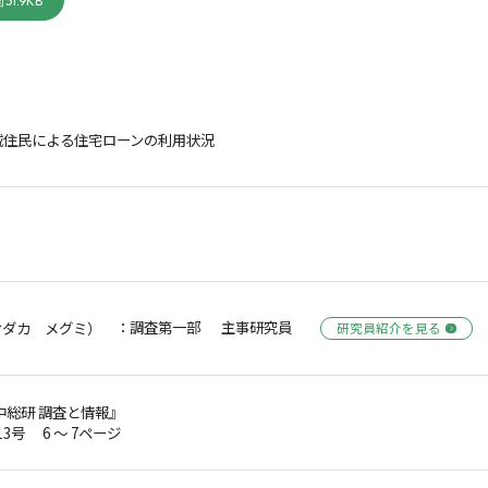
31.9KB
域住民による住宅ローンの利用状況
：調査第一部 主事研究員
オダカ メグミ）
研究員紹介を見る
中総研 調査と情報』
第13号 6 ～ 7ページ