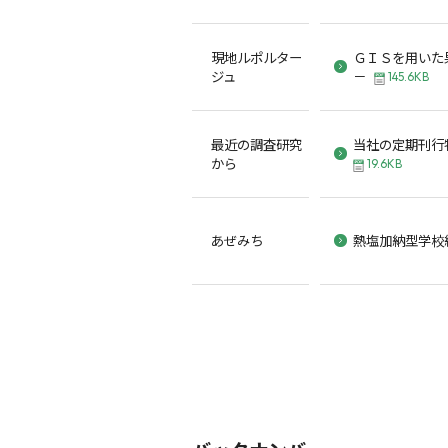
現地ルポルター
ＧＩＳを用いた
ジュ
－
145.6KB
最近の調査研究
当社の定期刊行
から
19.6KB
あぜみち
熱塩加納型学校