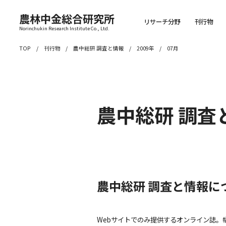
農林中金総合研究所
リサーチ分野
刊行物
Norinchukin Research Institute Co., Ltd.
TOP
刊行物
農中総研 調査と情報
2009年
07月
農中総研 調査
農中総研 調査と情報に
Webサイトでのみ提供するオンライン誌。