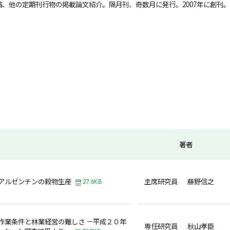
、他の定期刊行物の掲載論文紹介。隔月刊、奇数月に発行。2007年に創刊。
著者
アルゼンチンの穀物生産
主席研究員 藤野信之
27.6KB
作業条件と林業経営の難しさ －平成２０年
専任研究員 秋山孝臣