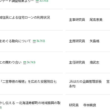
ンケート調査結果より－
30.7KB
域住民による住宅ローンの利用状況
主事研究員 尾高恵美
をめぐる動向について
主席研究員 矢島格
34.7KB
との関わり合い
主任研究員 南武志
34.7KB
「二宮尊徳の報徳」を広めた安居院庄七
JAはだの企画管理部長 宮
永均
かし伝える －北海道寿都町の地域振興の取
研究員 寺林暁良
KB