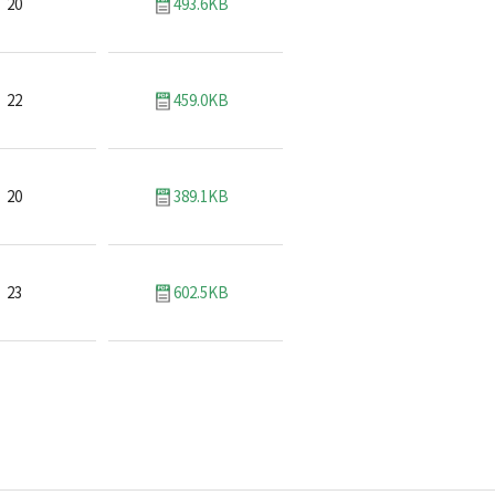
20
493.6KB
22
459.0KB
20
389.1KB
23
602.5KB