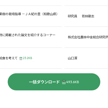
果樹の栽培指導 －ＪＡ紀の里（和歌山県）
研究員 若林剛志
物に掲載された論文を紹介するコーナー
株式会社農林中金総合研究
給食を考えて
山口潔
23.2KB
一括ダウンロード
493.6KB