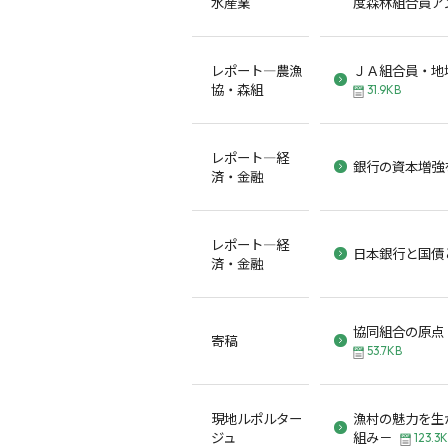
水産業
度森林組合員ア
レポート―農漁
ＪＡ組合員・地
協・森組
31.9KB
レポート―経
銀行の資本増強
済・金融
レポート―経
日本銀行と国債
済・金融
協同組合の原点
寄稿
53.7KB
現地ルポルター
漁村の魅力を生
ジュ
組み－
123.3