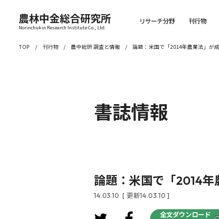
農林中金総合研究所
リサーチ分野
刊行物
Norinchukin Research Institute Co., Ltd.
TOP
刊行物
農中総研 調査と情報
論題：米国で「2014年農業法」が
書誌情報
論題：米国で「2014
14.03.10
[ 更新14.03.10 ]
全文ダウンロード