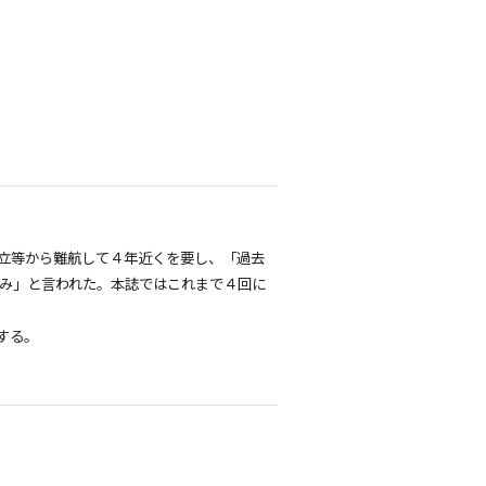
立等から難航して４年近くを要し、「過去
組み」と言われた。本誌ではこれまで４回に
する。