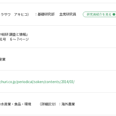
：基礎研究部 主席研究員
ヒラサワ アキヒコ）
研究員紹介を見る
中総研 調査と情報』
第41号 6 ～ 7ページ
産業
huri.co.jp/periodical/soken/contents/2014/03/
林水産業・食品・環境 （詳細区分）：海外農業