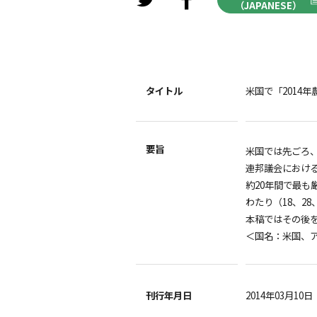
（JAPANESE）
タイトル
米国で「2014
要旨
米国では先ごろ、
連邦議会におけ
約20年間で最
わたり（18、2
本稿ではその後
＜国名：米国、
刊行年月日
2014年03月10日