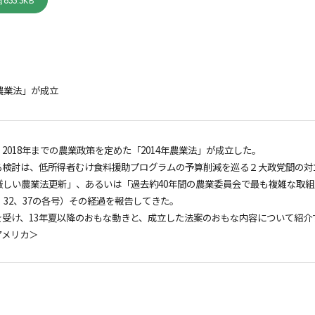
633.3KB
年農業法」が成立
2018年までの農業政策を定めた「2014年農業法」が成立した。
る検討は、低所得者むけ食料援助プログラムの予算削減を巡る２大政党間の対
も厳しい農業法更新」、あるいは「過去約40年間の農業委員会で最も複雑な取
8、32、37の各号）その経過を報告してきた。
を受け、13年夏以降のおもな動きと、成立した法案のおもな内容について紹介
アメリカ＞