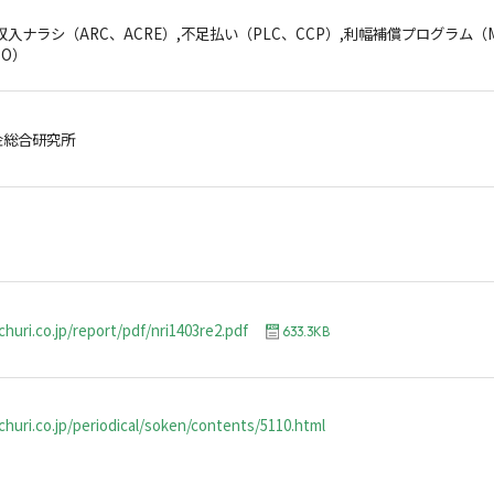
収入ナラシ（ARC、ACRE）,不足払い（PLC、CCP）,利幅補償プログラム（
CO）
金総合研究所
huri.co.jp/report/pdf/nri1403re2.pdf
633.3KB
huri.co.jp/periodical/soken/contents/5110.html