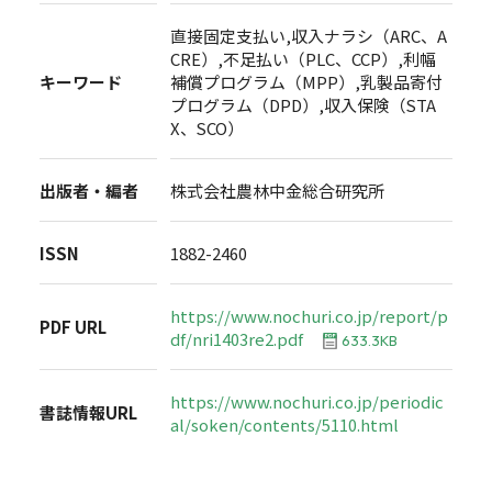
直接固定支払い,収入ナラシ（ARC、A
CRE）,不足払い（PLC、CCP）,利幅
キーワード
補償プログラム（MPP）,乳製品寄付
プログラム（DPD）,収入保険（STA
X、SCO）
出版者・編者
株式会社農林中金総合研究所
ISSN
1882-2460
https://www.nochuri.co.jp/report/p
PDF URL
df/nri1403re2.pdf
633.3KB
https://www.nochuri.co.jp/periodic
書誌情報URL
al/soken/contents/5110.html