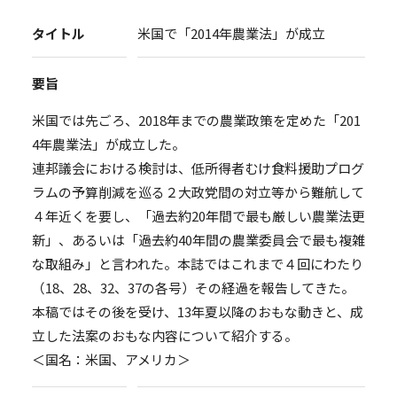
タイトル
米国で「2014年農業法」が成立
要旨
米国では先ごろ、2018年までの農業政策を定めた「201
4年農業法」が成立した。
連邦議会における検討は、低所得者むけ食料援助プログ
ラムの予算削減を巡る２大政党間の対立等から難航して
４年近くを要し、「過去約20年間で最も厳しい農業法更
新」、あるいは「過去約40年間の農業委員会で最も複雑
な取組み」と言われた。本誌ではこれまで４回にわたり
（18、28、32、37の各号）その経過を報告してきた。
本稿ではその後を受け、13年夏以降のおもな動きと、成
立した法案のおもな内容について紹介する。
＜国名：米国、アメリカ＞