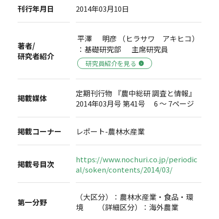
刊行年月日
2014年03月10日
平澤 明彦 （ヒラサワ アキヒコ）
著者/
：基礎研究部 主席研究員
研究者紹介
研究員紹介を見る
定期刊行物 『農中総研 調査と情報』
掲載媒体
2014年03月号 第41号 6 ～ 7ページ
掲載コーナー
レポート-農林水産業
https://www.nochuri.co.jp/periodic
掲載号目次
al/soken/contents/2014/03/
（大区分）：農林水産業・食品・環
第一分野
境 （詳細区分）：海外農業