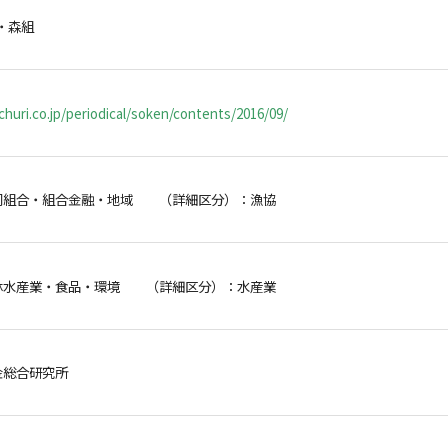
・森組
huri.co.jp/periodical/soken/contents/2016/09/
同組合・組合金融・地域 （詳細区分）：漁協
林水産業・食品・環境 （詳細区分）：水産業
金総合研究所