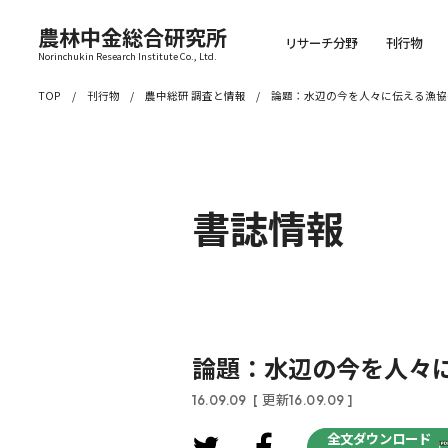
農林中金総合研究所
リサーチ分野
刊行物
Norinchukin Research Institute Co., Ltd.
TOP
刊行物
農中総研 調査と情報
論題：水辺の今を人々に伝える漁協
書誌情報
論題：水辺の今を人々
16.09.09
[ 更新16.09.09 ]
全文ダウンロード