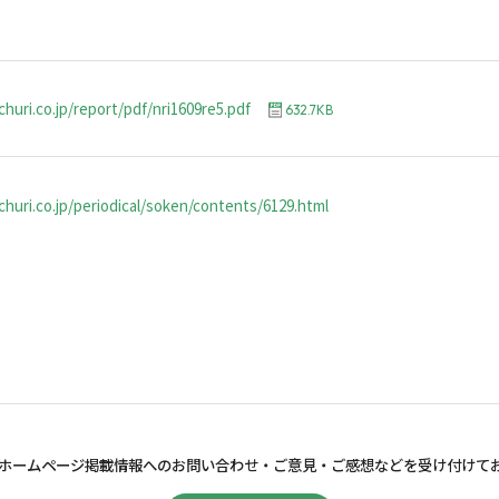
huri.co.jp/report/pdf/nri1609re5.pdf
632.7KB
huri.co.jp/periodical/soken/contents/6129.html
ホームページ掲載情報へのお問い合わせ・
ご意見・ご感想などを受け付けて