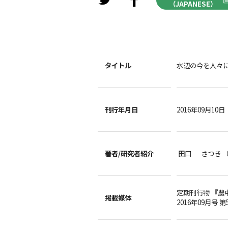
（JAPANESE）
タイトル
水辺の今を人々
刊行年月日
2016年09月10日
著者/
研究者紹介
田口 さつき 
定期刊行物 『農
掲載媒体
2016年09月号 第