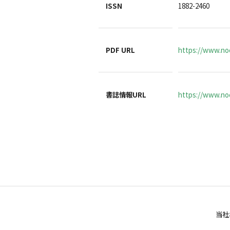
ISSN
1882-2460
PDF URL
https://www.noc
書誌情報URL
https://www.noc
当社