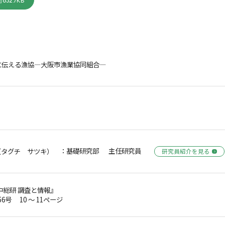
632.7KB
に伝える漁協―大阪市漁業協同組合―
：基礎研究部 主任研究員
（タグチ サツキ）
研究員紹介を見る
中総研 調査と情報』
56号 10 ～ 11ページ