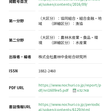
掲載号目次
al/soken/contents/2016/09/
（大区分）：協同組合・組合金融・地
第一分野
域 （詳細区分）：漁協
（大区分）：農林水産業・食品・環
第二分野
境 （詳細区分）：水産業
出版者・編者
株式会社農林中金総合研究所
ISSN
1882-2460
https://www.nochuri.co.jp/report/p
PDF URL
df/nri1609re5.pdf
632.7KB
https://www.nochuri.co.jp/periodic
書誌情報URL
al/soken/contents/6129.html