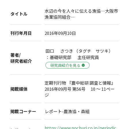
水辺の今を人々に伝える漁協―大阪市
タイトル
漁業協同組合―
刊行年月日
2016年09月10日
田口 さつき （タグチ サツキ）
著者/
：基礎研究部 主任研究員
研究者紹介
研究員紹介を見る
定期刊行物 『農中総研 調査と情報』
掲載媒体
2016年09月号 第56号 10 ～ 11ペー
ジ
掲載コーナー
レポート-農漁協・森組
https://www.nochuri.co.jp/periodic