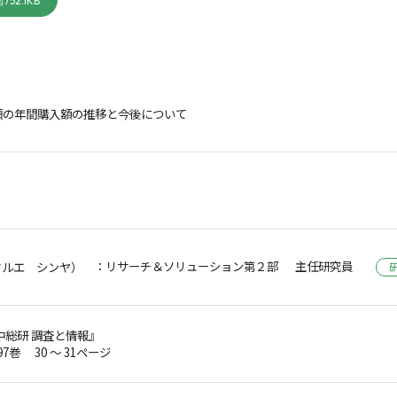
752.1KB
類の年間購入額の推移と今後について
：リサーチ＆ソリューション第２部 主任研究員
フルエ シンヤ）
中総研 調査と情報』
97巻 30 ～ 31ページ