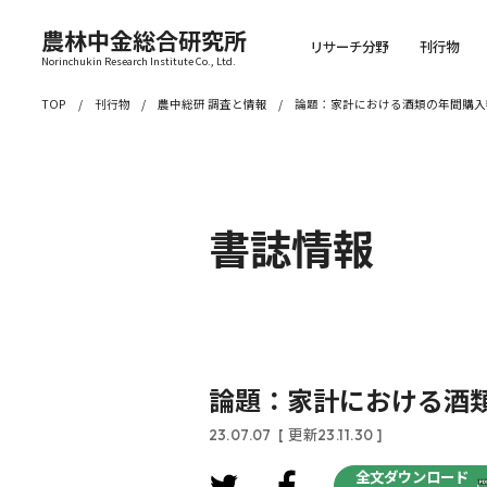
農林中金総合研究所
リサーチ分野
刊行物
Norinchukin Research Institute Co., Ltd.
TOP
刊行物
農中総研 調査と情報
論題：家計における酒類の年間購入
書誌情報
論題：家計における酒
23.07.07
[ 更新23.11.30 ]
全文ダウンロード