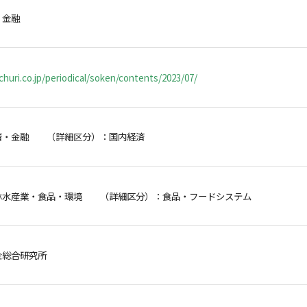
・金融
huri.co.jp/periodical/soken/contents/2023/07/
済・金融 （詳細区分）：国内経済
林水産業・食品・環境 （詳細区分）：食品・フードシステム
金総合研究所