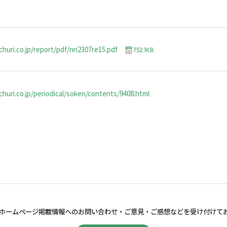
huri.co.jp/report/pdf/nri2307re15.pdf
752.1KB
huri.co.jp/periodical/soken/contents/9408.html
ホームページ掲載情報へのお問い合わせ・
ご意見・ご感想などを受け付けて