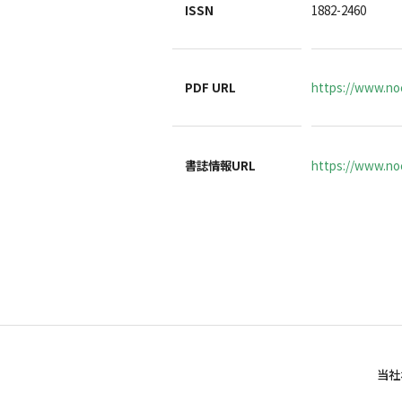
ISSN
1882-2460
PDF URL
https://www.noc
書誌情報URL
https://www.noc
当社