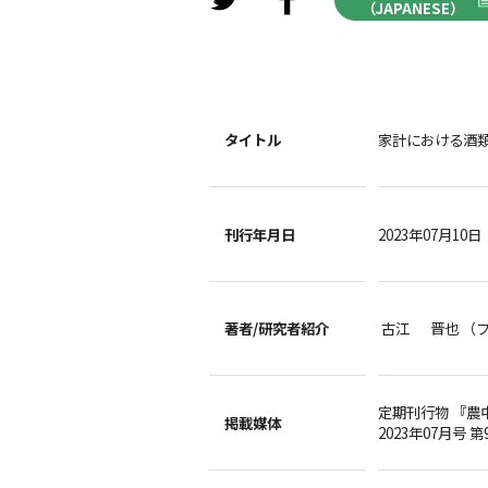
（JAPANESE）
タイトル
家計における酒
刊行年月日
2023年07月10日
著者/
研究者紹介
古江 晋也 （
定期刊行物 『農
掲載媒体
2023年07月号 第