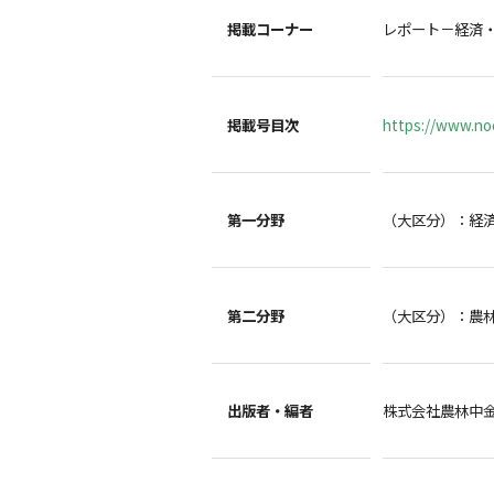
掲載コーナー
レポート－経済
掲載号目次
https://www.noc
第一分野
（大区分）：経
第二分野
（大区分）：農
出版者・編者
株式会社農林中