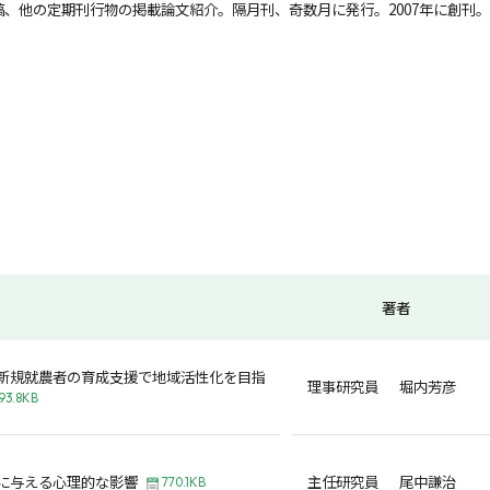
、他の定期刊行物の掲載論文紹介。隔月刊、奇数月に発行。2007年に創刊。
著者
新規就農者の育成支援で地域活性化を目指
理事研究員 堀内芳彦
93.8KB
に与える心理的な影響
主任研究員 尾中謙治
770.1KB