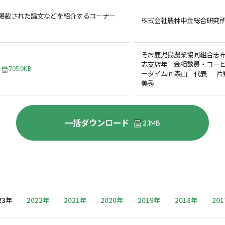
掲載された論文などを紹介するコーナー
株式会社農林中金総合研究
そお鹿児島農業協同組合志
志支店年 金相談員・コー
705.0KB
ータイムin 森山 代表 片
美秀
一括ダウンロード
2.1MB
23年
2022年
2021年
2020年
2019年
2018年
20