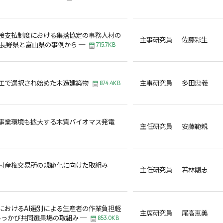
接支払制度における集落協定の事務人材の
主事研究員 佐藤彩生
 長野県と富山県の事例から ─
715.7KB
工で選択され始めた木造建築物
主事研究員 多田忠義
874.4KB
事業環境も拡大する木質バイオマス発電
主任研究員 安藤範親
村産権交易所の規範化に向けた取組み
主任研究員 若林剛志
におけるAI選別による生産者の作業負担軽
主席研究員 尾高恵美
みっかび共同選果場の取組み ─
853.0KB