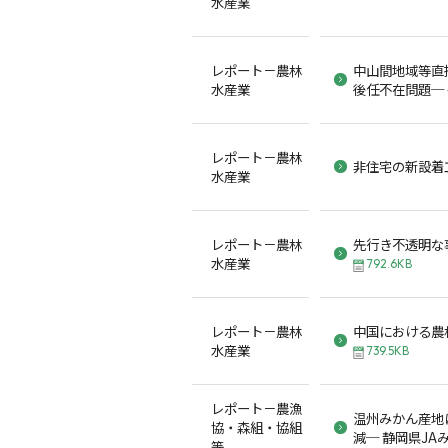
水産業
レポート－農林
中山間地域等直
水産業
後任不在問題─
レポート－農林
非住宅の新設着
水産業
レポート－農林
先行き不透明な
水産業
792.6KB
レポート－農林
中国における農
水産業
739.5KB
レポート－農漁
温州みかん産地
協・森組・協組
減─ 静岡県JA
等