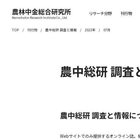
農林中金総合研究所
リサーチ分野
刊行物
Norinchukin Research Institute Co., Ltd.
TOP
刊行物
農中総研 調査と情報
2023年
07月
農中総研 調査
農中総研 調査と情報に
Webサイトでのみ提供するオンライン誌。