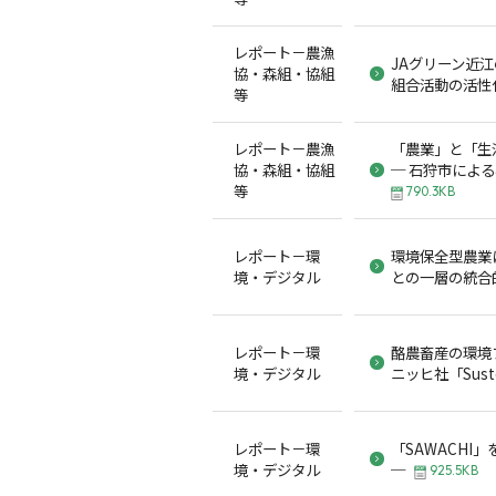
レポート－農漁
JAグリーン近
協・森組・協組
組合活動の活性
等
レポート－農漁
「農業」と「生
協・森組・協組
─ 石狩市によ
等
790.3KB
レポート－環
環境保全型農業
境・デジタル
との一層の統合
レポート－環
酪農畜産の環境
境・デジタル
ニッヒ社「Sust
レポート－環
「SAWACHI
境・デジタル
─
925.5KB