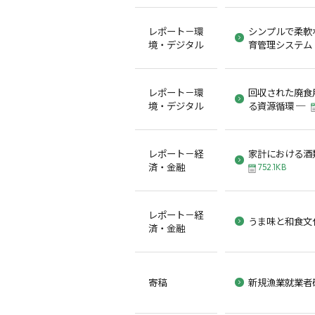
レポート－環
シンプルで柔軟
境・デジタル
育管理システム
レポート－環
回収された廃食
境・デジタル
る資源循環 ─
レポート－経
家計における酒
済・金融
752.1KB
レポート－経
うま味と和食文
済・金融
寄稿
新規漁業就業者