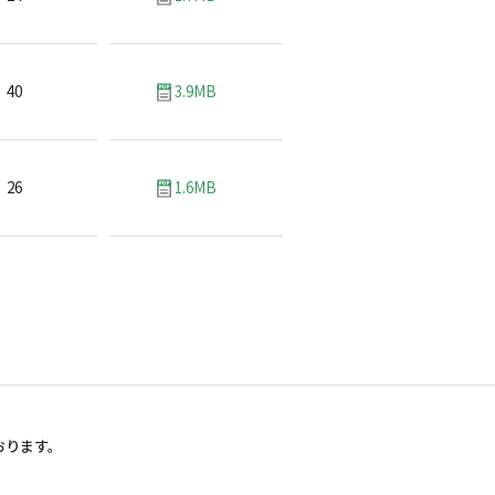
40
3.9MB
26
1.6MB
おります。