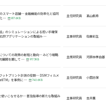
江のスマート店舗─ 金融機能の効率化と協同
主任研究員 髙山航希
化 ─
817.6KB
活」のシミュレーションによる担い手確保
る石狩アグリケーションの取組み ─
主事研究員 佐藤彩生
についての政策の射程と動向─ みどり戦略
主席研究員 河原林孝由基
的展開を期して ─
917.3KB
フットプリント計測の役割─ DSMフィルメ
主任研究員 小田志保
ellTM」を事例に ─
740.6KB
」を使いこなせるか─ 普及指導の新たな取組み
主事研究員 吉井薫