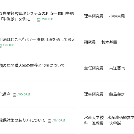
な農業経営管理システムの利点─ 肉用牛肥
理事研究員 小掠吉晃
「牛治朗」を例に ─
750.1KB
用油はどこへ行く?─ 廃食用油を通して考え
研究員 鈴木基臣
728.1KB
類の年間購入額の推移と今後について
主任研究員 古江晋也
化遺産
理事研究員 藤島義之
795.3KB
水産大学校 水産流通経営
確保対策のあり方について
707.6KB
科 准教授 大谷誠