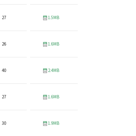
27
1.5MB
26
1.6MB
40
2.4MB
27
1.6MB
30
1.9MB