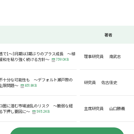
著者
透で1～3月期は3期ぶりのプラス成長 ～植
理事研究員 南武志
緩和を粘り強く続ける方針～
739.0KB
不十分な可能性も ～デフォルト瀬戸際の
研究員 佐古佳史
上限問題～
831.8KB
ロ圏に潜む市場波乱のリスク ～脆弱な経
主席研究員 山口勝義
る下押し要因に～
593.2KB