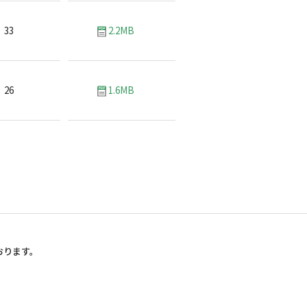
33
2.2MB
26
1.6MB
おります。