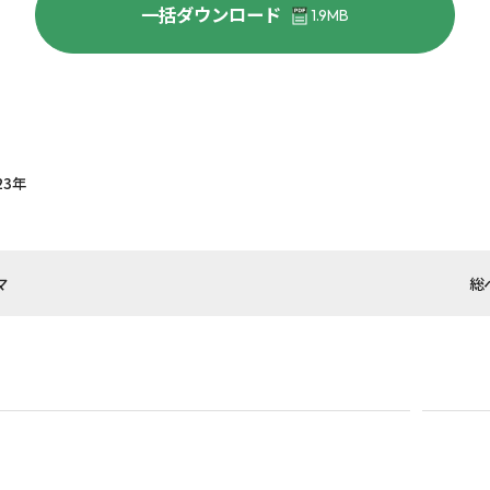
一括ダウンロード
1.9MB
23年
マ
総