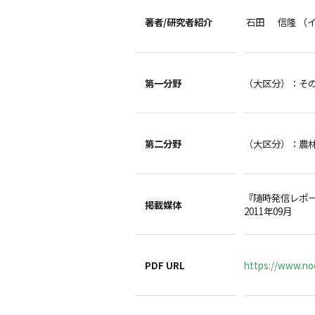
著者/
研究者紹介
石田 信隆 （
第一分野
（大区分）：そ
第二分野
（大区分）：農
『随時発信レポ
掲載媒体
2011年09月
PDF URL
https://www.no