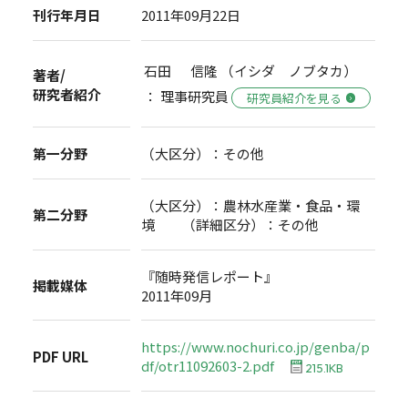
刊行年月日
2011年09月22日
石田 信隆 （イシダ ノブタカ）
著者/
研究者紹介
： 理事研究員
研究員紹介を見る
第一分野
（大区分）：その他
（大区分）：農林水産業・食品・環
第二分野
境 （詳細区分）：その他
『随時発信レポート』
掲載媒体
2011年09月
https://www.nochuri.co.jp/genba/p
PDF URL
df/otr11092603-2.pdf
215.1KB