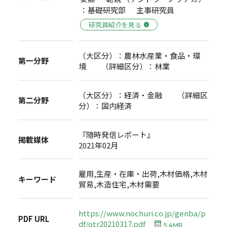
：基礎研究部 主事研究員
研究員紹介を見る
（大区分）：農林水産業・食品・環
第一分野
境 （詳細区分）：林業
（大区分）：経済・金融 （詳細区
第二分野
分）：国内経済
『随時発信レポート』
掲載媒体
2021年02月
雇用,生産・在庫・出荷,木材価格,木材
キーワード
貿易,木造住宅,木材需要
https://www.nochuri.co.jp/genba/p
PDF URL
df/otr20210317.pdf
5.4MB