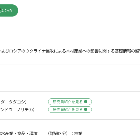
4.2MB
およびロシアのウクライナ侵攻による木材産業への影響に関する基礎情報の整
タダ タダヨシ）
研究員紹介を見る
アンドウ ノリチカ）
研究員紹介を見る
林水産業・食品・環境 （詳細区分）：林業