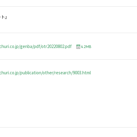
ート』
churi.co.jp/genba/pdf/otr20220802.pdf
4.2MB
huri.co.jp/publication/other/research/9003.html