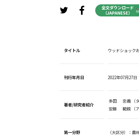
全文ダウンロード
（JAPANESE）
タイトル
ウッドショック
刊行年月日
2022年07月27日
多田 忠義 （
著者/
研究者紹介
安藤 範親 （
第一分野
（大区分）：農