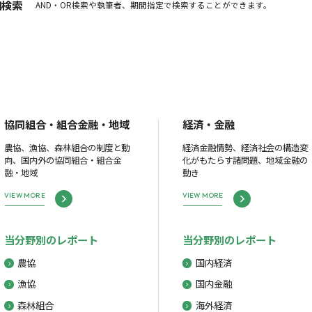
細検索
AND・OR検索や執筆者、期間指定で検索することができます。
協同組合・組合金融・地域
経済・金融
農協、漁協、森林組合の制度と動
経済金融情勢、経済社会の構造変
向、国内外の協同組合・組合金
化がもたらす諸問題、地域金融の
融・地域
動き
VIEW MORE
VIEW MORE
当分野別のレポート
当分野別のレポート
農協
国内経済
漁協
国内金融
森林組合
海外経済