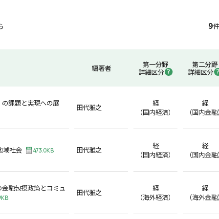
9
ら
件
第一分野
第二分野
編著者
詳細区分
詳細区分
」の課題と実現への展
経
経
田代雅之
（国内経済）
（国内金融
経
経
む地域社会
田代雅之
473.0KB
（国内経済）
（国内金融
の金融包摂政策とコミュ
経
経
田代雅之
（海外経済）
（海外金融
9KB