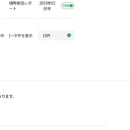
随時発信レポ
2019年02
詳細
ート
月号
中 1～9 件を表示
おります。