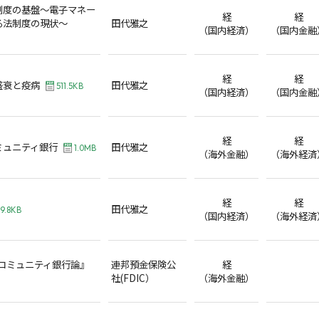
制度の基盤～電子マネー
経
経
る法制度の現状～
田代雅之
（国内経済）
（国内金融
経
経
盛衰と疫病
田代雅之
511.5KB
（国内経済）
（国内金融
経
経
ミュニティ銀行
田代雅之
1.0MB
（海外金融）
（海外経済
経
経
田代雅之
9.8KB
（国内経済）
（海外経済
国コミュニティ銀行論』
連邦預金保険公
経
社(FDIC）
（海外金融）