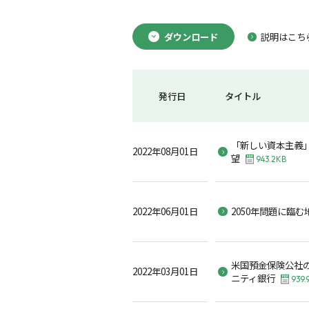
ダウンロード
説明はこち
発行日
タイトル
「新しい資本主義
2022年08月01日
望
943.2KB
2022年06月01日
2050年問題に臨
米国預金保険公社
2022年03月01日
ニティ銀行
939.