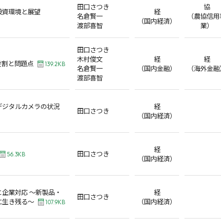
田口さつき
協
投資環境と展望
経
名倉賢一
（農協信用
（国内経済）
渡部喜智
業）
田口さつき
木村俊文
経
経
役割と問題点
139.2KB
名倉賢一
（国内金融）
（海外金融
渡部喜智
デジタルカメラの状況
経
田口さつき
（国内経済）
経
田口さつき
56.3KB
（国内経済）
企業対応 ～新製品・
経
田口さつき
に生き残る～
（国内経済）
107.9KB