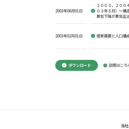
２００３，２００
2003年06月01日
０３年５月）～構
景気下降が景気圧
2003年02月01日
借家需要と人口構
ダウンロード
説明はこち
当社