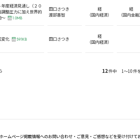
４年度経済見通し（２０
田口さつき
経
経
造調整圧力に加え世界的
渡部喜智
（国内経済）
（国内金融
迫～
1.0MB
経
成変化
田口さつき
59.1KB
（国内経済）
12
ら
件中 1～10 件
ホームページ掲載情報へのお問い合わせ・
ご意見・ご感想などを受け付けて