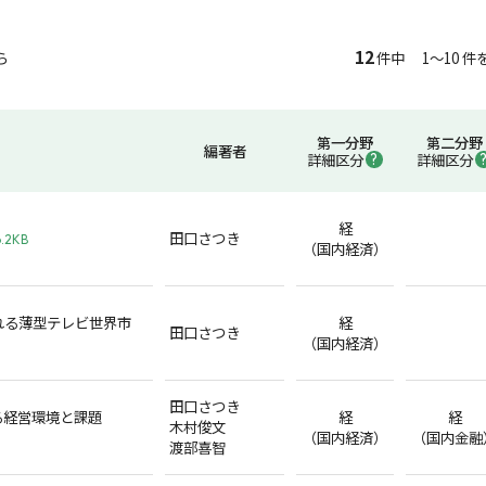
12
ら
件中 1～10 件
第一分野
第二分野
編著者
詳細区分
詳細区分
経
田口さつき
6.2KB
（国内経済）
れる薄型テレビ世界市
経
田口さつき
（国内経済）
田口さつき
る経営環境と課題
経
経
木村俊文
（国内経済）
（国内金融
渡部喜智