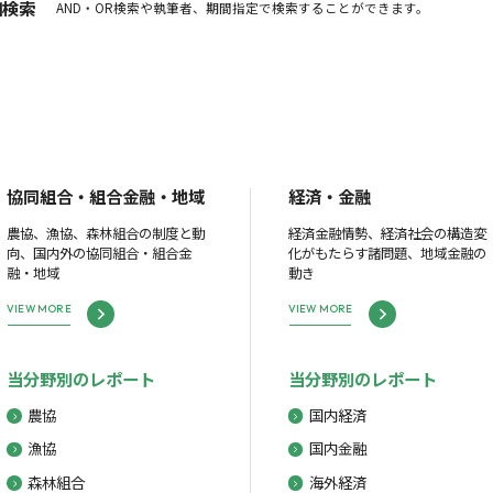
細検索
AND・OR検索や執筆者、期間指定で検索することができます。
協同組合・組合金融・地域
経済・金融
農協、漁協、森林組合の制度と動
経済金融情勢、経済社会の構造変
向、国内外の協同組合・組合金
化がもたらす諸問題、地域金融の
融・地域
動き
VIEW MORE
VIEW MORE
当分野別のレポート
当分野別のレポート
農協
国内経済
漁協
国内金融
森林組合
海外経済