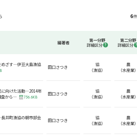
6
ら
件
第一分野
第二分野
編著者
詳細区分
詳細区分
をめざす―伊豆大島漁協
協
農
田口さつき
（漁協）
（水産業
B
に向けた活動―2014年
協
農
田口さつき
調査から―
（漁協）
（水産業
736.6KB
―長井町漁協の朝市部会
協
農
田口さつき
（漁協）
（水産業