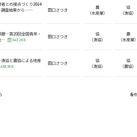
との接点づくり――2014
農
協
調査結果から――
田口さつき
（水産業）
（漁協）
磨―第20回全国青年・
協
農
田口さつき
会―
（漁協）
（水産業
643.2KB
─漁協と農協による地産
協
協
田口さつき
（漁協）
（農協）
638.3KB
6
ら
件