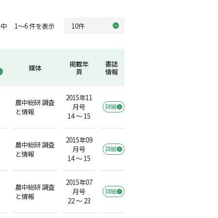
中 1～6 件を表示
掲載年
書誌
媒体
頁
情報
2015年11
農中総研 調査
月号
詳細
）
と情報
14 ～ 15
2015年09
農中総研 調査
月号
詳細
）
と情報
14 ～ 15
2015年07
農中総研 調査
月号
詳細
）
と情報
22 ～ 23