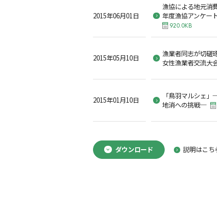
漁協による地元消費者
2015年06月01日
年度漁協アンケート
920.0KB
漁業者同志が切磋琢
2015年05月10日
女性漁業者交流大
「鳥羽マルシェ」
2015年01月10日
地消への挑戦─
ダウンロード
説明はこち