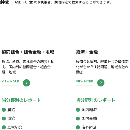
細検索
AND・OR検索や執筆者、期間指定で検索することができます。
協同組合・組合金融・地域
経済・金融
農協、漁協、森林組合の制度と動
経済金融情勢、経済社会の構造変
向、国内外の協同組合・組合金
化がもたらす諸問題、地域金融の
融・地域
動き
VIEW MORE
VIEW MORE
当分野別のレポート
当分野別のレポート
農協
国内経済
漁協
国内金融
森林組合
海外経済