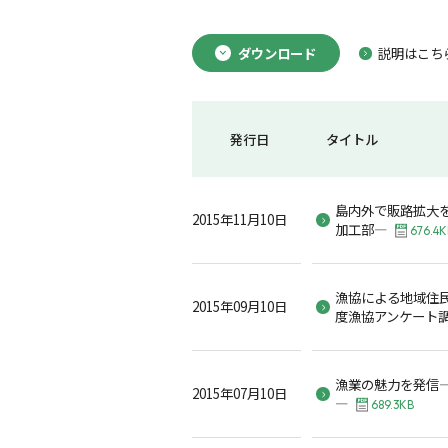
ダウンロード
説明はこち
発行日
タイトル
島内外で販路拡大
2015年11月10日
加工部―
676.4K
漁協による地域住民
2015年09月10日
度漁協アンケート
漁業の魅力を発信
2015年07月10日
―
689.3KB