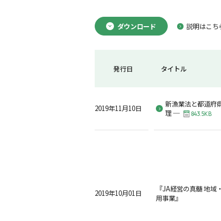
ダウンロード
説明はこち
発行日
タイトル
新漁業法と都道府県
2019年11月10日
理 ─
843.5KB
『JA経営の真髄 地域
2019年10月01日
用事業』