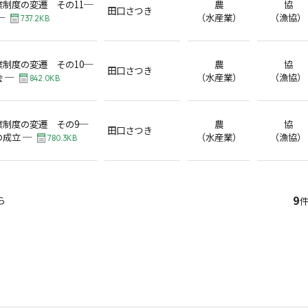
制度の変遷 その11─
農
協
田口さつき
─
（水産業）
（漁協）
737.2KB
制度の変遷 その10─
農
協
田口さつき
 ─
（水産業）
（漁協）
842.0KB
業制度の変遷 その9─
農
協
田口さつき
成立 ─
（水産業）
（漁協）
780.3KB
9
ら
件