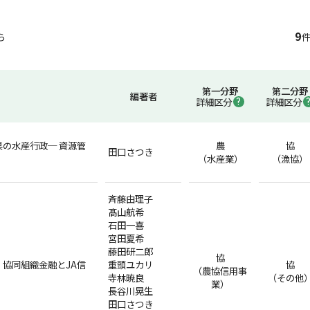
9
ら
件
第一分野
第二分野
編著者
詳細区分
詳細区分
の水産行政─ 資源管
農
協
田口さつき
（水産業）
（漁協）
斉藤由理子
髙山航希
石田一喜
宮田夏希
藤田研二郎
協
・協同組織金融とJA信
重頭ユカリ
協
（農協信用事
寺林暁良
（その他
業）
長谷川晃生
田口さつき