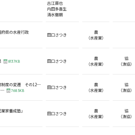
古江晋也
内田多喜生
清水徹朗
道府県の水産行政
農
田口さつき
（水産業）
農
協
県
田口さつき
813.7KB
（水産業）
（漁協）
制度の変遷 その12─
農
協
田口さつき
 ─
（水産業）
（漁協）
768.5KB
起業家養成塾」
農
協
田口さつき
（水産業）
（漁協）