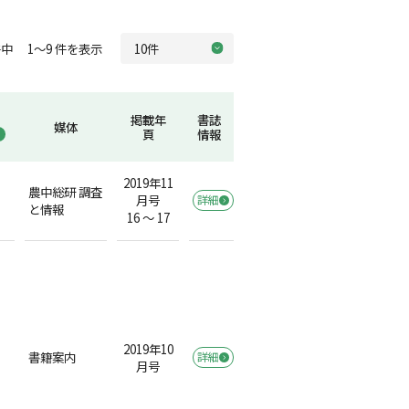
中 1～9 件を表示
掲載年
書誌
媒体
頁
情報
2019年11
農中総研 調査
月号
詳細
と情報
16 ～ 17
2019年10
書籍案内
詳細
）
月号