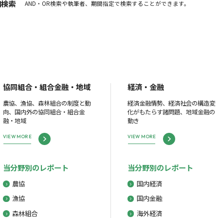
細検索
AND・OR検索や執筆者、期間指定で検索することができます。
協同組合・組合金融・地域
経済・金融
農協、漁協、森林組合の制度と動
経済金融情勢、経済社会の構造変
向、国内外の協同組合・組合金
化がもたらす諸問題、地域金融の
融・地域
動き
VIEW MORE
VIEW MORE
当分野別のレポート
当分野別のレポート
農協
国内経済
漁協
国内金融
森林組合
海外経済