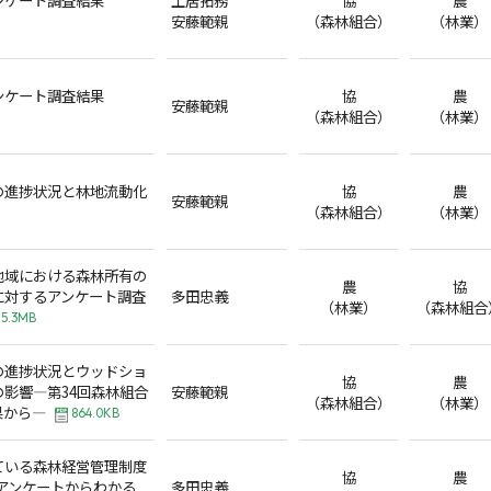
安藤範親
（森林組合）
（林業）
ンケート調査結果
協
農
安藤範親
（森林組合）
（林業）
の進捗状況と林地流動化
協
農
安藤範親
（森林組合）
（林業）
地域における森林所有の
農
協
に対するアンケート調査
多田忠義
（林業）
（森林組合
5.3MB
の進捗状況とウッドショ
協
農
影響―第34回森林組合
安藤範親
（森林組合）
（林業）
果から―
864.0KB
ている森林経営管理制度
協
農
合アンケートからわかる
多田忠義