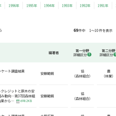
年
1996年
1995年
1994年
1993年
1992年
1991年
69
ら
件中 1～10 件を表示
第一分野
第二分野
編著者
詳細区分
詳細区分
ンケート調査結果
協
農
安藤範親
（森林組合）
（林業）
-クレジットと原木の安
協
み動向―第37回森林組
安藤範親
（森林組合）
結果から―
698.2KB
ンケート調査結果
土居拓務
協
農