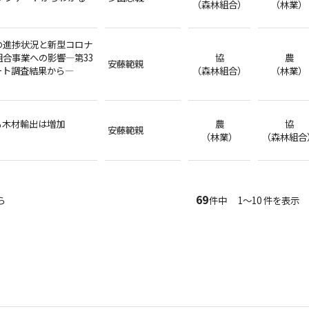
（森林組合）
（林業）
の進捗状況と新型コロナ
合事業への影響―第33
協
農
安藤範親
ート調査結果から―
（森林組合）
（林業）
も木材輸出は増加
農
協
安藤範親
（林業）
（森林組合
69
ら
件中 1～10 件を表示