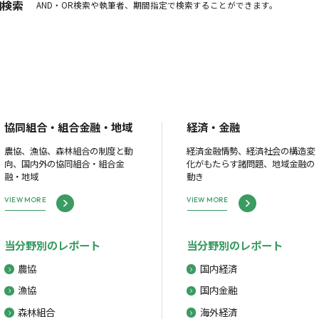
細検索
AND・OR検索や執筆者、期間指定で検索することができます。
協同組合・組合金融・地域
経済・金融
農協、漁協、森林組合の制度と動
経済金融情勢、経済社会の構造変
向、国内外の協同組合・組合金
化がもたらす諸問題、地域金融の
融・地域
動き
VIEW MORE
VIEW MORE
当分野別のレポート
当分野別のレポート
農協
国内経済
漁協
国内金融
森林組合
海外経済