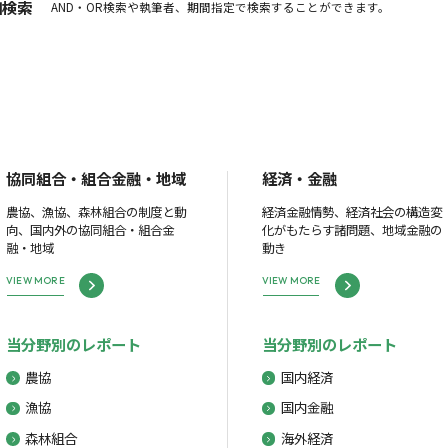
細検索
AND・OR検索や執筆者、期間指定で検索することができます。
協同組合・組合金融・地域
経済・金融
農協、漁協、森林組合の制度と動
経済金融情勢、経済社会の構造変
向、国内外の協同組合・組合金
化がもたらす諸問題、地域金融の
融・地域
動き
VIEW MORE
VIEW MORE
当分野別のレポート
当分野別のレポート
農協
国内経済
漁協
国内金融
森林組合
海外経済