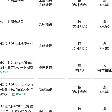
安藤範親
（森林組合）
（林業）
ンケート調査結果
協
農
安藤範親
（森林組合）
（林業）
の進捗状況と林地流動化
協
農
安藤範親
（森林組合）
（林業）
地域における森林所有の
農
協
に対するアンケート調査
多田忠義
（林業）
（森林組合
5.3MB
の進捗状況とウッドショ
協
農
影響―第34回森林組合
安藤範親
（森林組合）
（林業）
果から―
864.0KB
ている森林経営管理制度
協
農
合アンケートからわかる
多田忠義