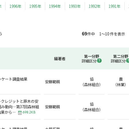
年
1996年
1995年
1994年
1993年
1992年
1991年
69
ら
件中 1～10 件を表示
第一分野
第二分野
編著者
詳細区分
詳細区分
ンケート調査結果
協
農
安藤範親
（森林組合）
（林業）
-クレジットと原木の安
協
み動向―第37回森林組
安藤範親
（森林組合）
結果から―
698.2KB
ンケート調査結果
土居拓務
協
農