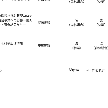
（森林組合）
（林業）
の進捗状況と新型コロナ
合事業への影響―第33
協
農
安藤範親
ート調査結果から―
（森林組合）
（林業）
も木材輸出は増加
農
協
安藤範親
（林業）
（森林組合
69
ら
件中 1～10 件を表示