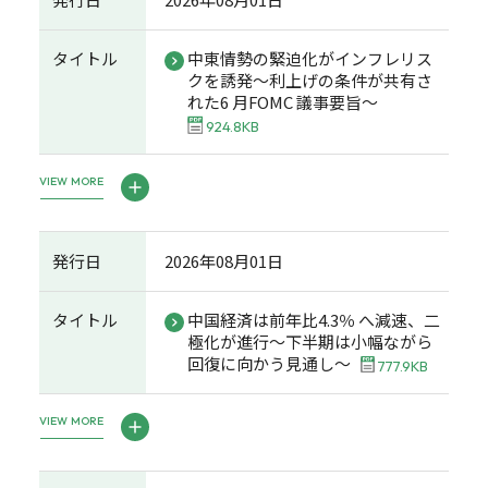
タイトル
中東情勢の緊迫化がインフレリス
クを誘発～利上げの条件が共有さ
れた6 月FOMC 議事要旨～
924.8KB
VIEW MORE
発行日
2026年08月01日
タイトル
中国経済は前年比4.3％ へ減速、二
極化が進行～下半期は小幅ながら
回復に向かう見通し～
777.9KB
VIEW MORE