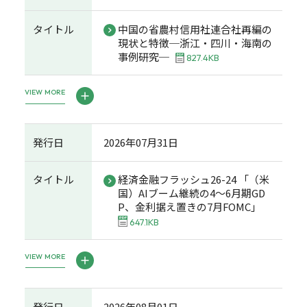
タイトル
中国の省農村信用社連合社再編の
現状と特徴─浙江・四川・海南の
事例研究─
827.4KB
VIEW MORE
発行日
2026年07月31日
タイトル
経済金融フラッシュ26-24 「（米
国）AIブーム継続の4～6月期GD
P、金利据え置きの7月FOMC」
647.1KB
VIEW MORE
発行日
2026年08月01日