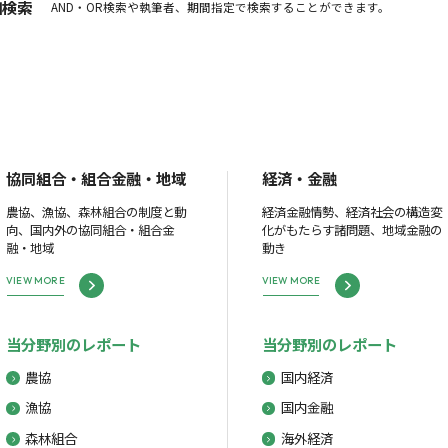
細検索
AND・OR検索や執筆者、期間指定で検索することができます。
協同組合・組合金融・地域
経済・金融
農協、漁協、森林組合の制度と動
経済金融情勢、経済社会の構造変
向、国内外の協同組合・組合金
化がもたらす諸問題、地域金融の
融・地域
動き
VIEW MORE
VIEW MORE
当分野別のレポート
当分野別のレポート
農協
国内経済
漁協
国内金融
森林組合
海外経済