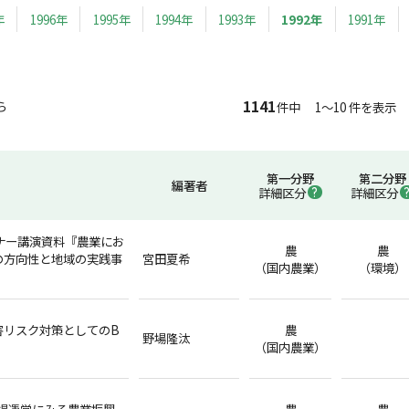
年
1996年
1995年
1994年
1993年
1992年
1991年
1141
ら
件中 1～10 件を表示
第一分野
第二分野
編著者
詳細区分
詳細区分
ナー講演資料『農業にお
農
農
の方向性と地域の実践事
宮田夏希
（国内農業）
（環境）
害リスク対策としてのB
農
野場隆汰
（国内農業）
市場運営にみる農業振興
農
農