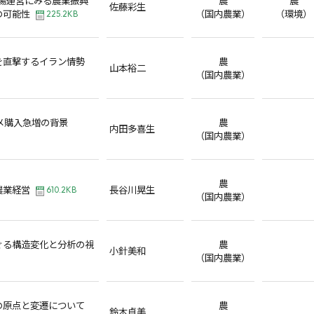
佐藤彩生
の可能性
（国内農業）
（環境）
225.2KB
を直撃するイラン情勢
農
山本裕二
（国内農業）
コメ購入急増の背景
農
内田多喜生
（国内農業）
農
農業経営
長谷川晃生
610.2KB
（国内農業）
ぐる構造変化と分析の視
農
小針美和
（国内農業）
の原点と変遷について
農
鈴木貞美