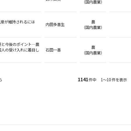
（国内農業）
生産が維持されるには
農
内田多喜生
（国内農業）
要と今後のポイント―農
農
国人の受け入れに着目し
石田一喜
（国内農業）
1141
ら
件中 1～10 件を表示