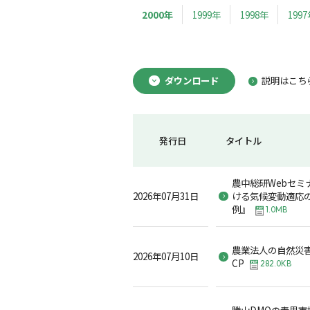
2000年
1999年
1998年
199
ダウンロード
説明はこち
発行日
タイトル
農中総研Webセミ
2026年07月31日
ける気候変動適応
例』
1.0MB
農業法人の自然災
2026年07月10日
CP
282.0KB
勝山DMOの青果