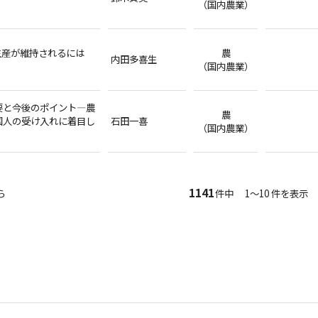
（国内農業）
生産が維持されるには
農
内田多喜生
（国内農業）
要と今後のポイント―農
農
国人の受け入れに着目し
石田一喜
（国内農業）
1141
ら
件中 1～10 件を表示