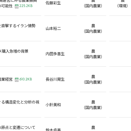
佐藤彩生
の可能性
（国内農業）
（環境）
225.2KB
を直撃するイラン情勢
農
山本裕二
（国内農業）
コメ購入急増の背景
農
内田多喜生
（国内農業）
農
農業経営
長谷川晃生
610.2KB
（国内農業）
ぐる構造変化と分析の視
農
小針美和
（国内農業）
の原点と変遷について
農
鈴木貞美