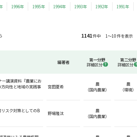
7年
1996年
1995年
1994年
1993年
1992年
1991年
1141
ら
件中 1～10 件を表示
第一分野
第二分野
編著者
詳細区分
詳細区分
ナー講演資料『農業にお
農
農
の方向性と地域の実践事
宮田夏希
（国内農業）
（環境）
害リスク対策としてのB
農
野場隆汰
（国内農業）
市場運営にみる農業振興
農
農