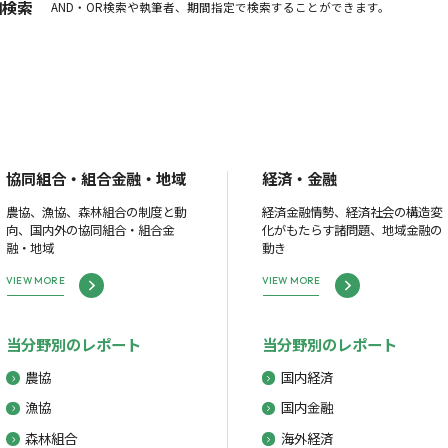
細検索
AND・OR検索や執筆者、期間指定で検索することができます。
協同組合・組合金融・地域
経済・金融
農協、漁協、森林組合の制度と動
経済金融情勢、経済社会の構造変
向、国内外の協同組合・組合金
化がもたらす諸問題、地域金融の
融・地域
動き
VIEW MORE
VIEW MORE
当分野別のレポート
当分野別のレポート
農協
国内経済
漁協
国内金融
森林組合
海外経済