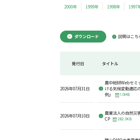
2000年
1999年
1998年
1997
ダウンロード
説明はこち
発行日
タイトル
農中総研Webセミ
2026年07月31日
ける気候変動適応
例』
1.0MB
農業法人の自然災
2026年07月10日
CP
282.0KB
勝山DMOの青果