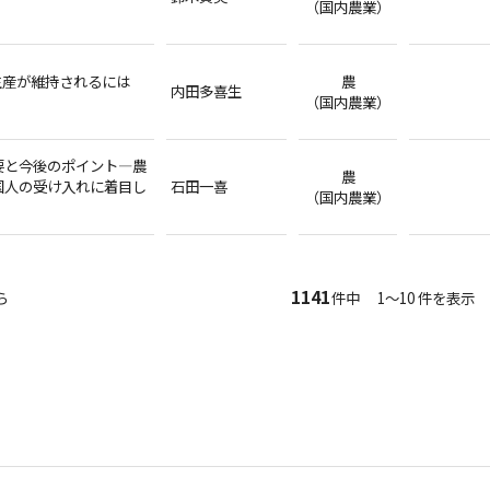
（国内農業）
生産が維持されるには
農
内田多喜生
（国内農業）
要と今後のポイント―農
農
国人の受け入れに着目し
石田一喜
（国内農業）
1141
ら
件中 1～10 件を表示