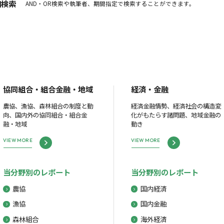
細検索
AND・OR検索や執筆者、期間指定で検索することができます。
協同組合・組合金融・地域
経済・金融
農協、漁協、森林組合の制度と動
経済金融情勢、経済社会の構造変
向、国内外の協同組合・組合金
化がもたらす諸問題、地域金融の
融・地域
動き
VIEW MORE
VIEW MORE
当分野別のレポート
当分野別のレポート
農協
国内経済
漁協
国内金融
森林組合
海外経済