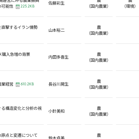
佐藤彩生
の可能性
（国内農業）
（環境）
225.2KB
を直撃するイラン情勢
農
山本裕二
（国内農業）
コメ購入急増の背景
農
内田多喜生
（国内農業）
農
農業経営
長谷川晃生
610.2KB
（国内農業）
ぐる構造変化と分析の視
農
小針美和
（国内農業）
の原点と変遷について
農
鈴木貞美