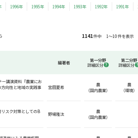
年
1996年
1995年
1994年
1993年
1992年
1991年
1141
ら
件中 1～10 件を表示
第一分野
第二分野
編著者
詳細区分
詳細区分
ナー講演資料『農業にお
農
農
の方向性と地域の実践事
宮田夏希
（国内農業）
（環境）
害リスク対策としてのB
農
野場隆汰
（国内農業）
市場運営にみる農業振興
農
農