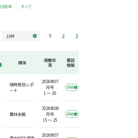
1990年
すべて
1
2
3
掲載年
書誌
媒体
頁
情報
2026年07
随時発信レポ
月号
詳細
ート
1 ～ 20
2026年08
農林金融
月号
詳細
15 ～ 25
2026年07
農中総研 調査