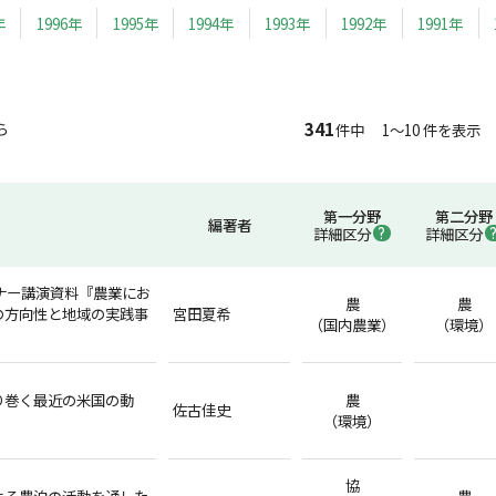
年
1996年
1995年
1994年
1993年
1992年
1991年
341
ら
件中 1～10 件を表示
第一分野
第二分野
編著者
詳細区分
詳細区分
ナー講演資料『農業にお
農
農
の方向性と地域の実践事
宮田夏希
（国内農業）
（環境）
り巻く最近の米国の動
農
佐古佳史
（環境）
協
よる農泊の活動を通した
農