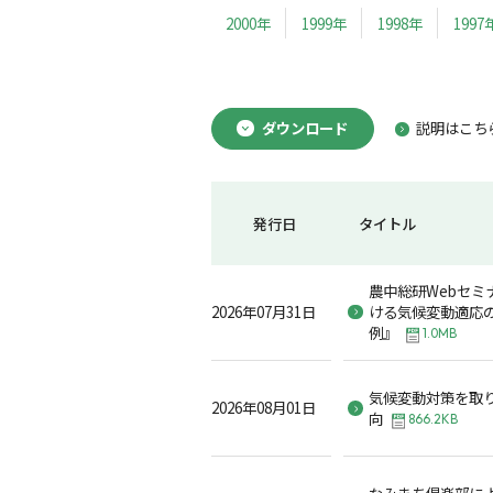
2000年
1999年
1998年
1997
ダウンロード
説明はこち
発行日
タイトル
農中総研Webセミ
2026年07月31日
ける気候変動適応
例』
1.0MB
気候変動対策を取
2026年08月01日
向
866.2KB
なみまち倶楽部に