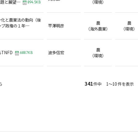
課題と展望─
（環境）
894.5KB
ン化と農業法の動向（後
農
農
ンプ政権の１年─
平澤明彦
（海外農業）
（環境）
農
TNFD
波多信宏
688.7KB
（環境）
341
ら
件中 1～10 件を表示