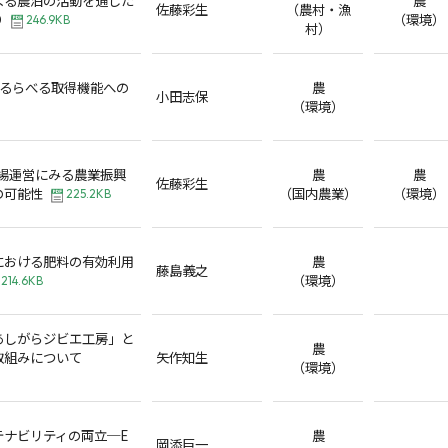
佐藤彩生
（農村・漁
り
（環境）
246.9KB
村）
えるらべる取得機能への
農
小田志保
（環境）
市場運営にみる農業振興
農
農
佐藤彩生
の可能性
（国内農業）
（環境）
225.2KB
における肥料の有効利用
農
藤島義之
（環境）
214.6KB
あしがらジビエ工房」と
農
取組みについて
矢作知生
（環境）
テナビリティの両立─E
農
岡添巨一