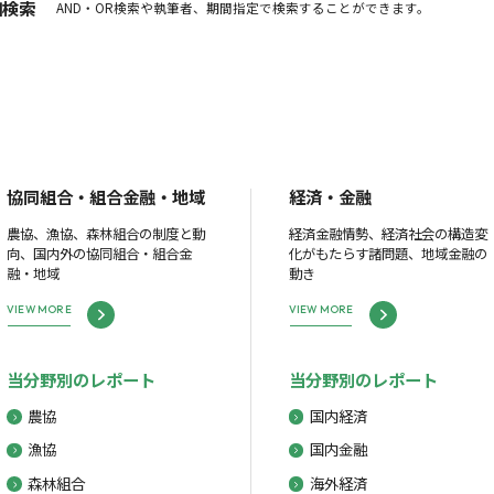
細検索
AND・OR検索や執筆者、期間指定で検索することができます。
協同組合・組合金融・地域
経済・金融
農協、漁協、森林組合の制度と動
経済金融情勢、経済社会の構造変
向、国内外の協同組合・組合金
化がもたらす諸問題、地域金融の
融・地域
動き
VIEW MORE
VIEW MORE
当分野別のレポート
当分野別のレポート
農協
国内経済
漁協
国内金融
森林組合
海外経済