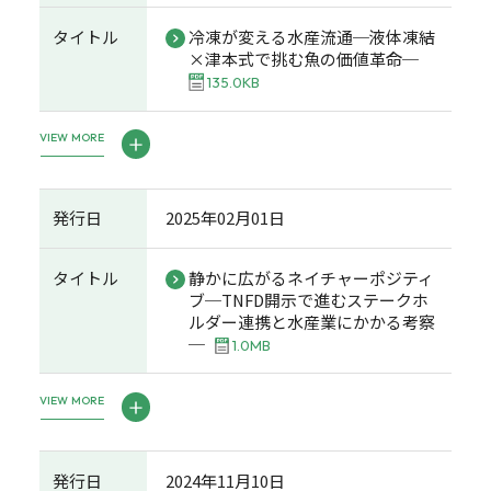
タイトル
冷凍が変える水産流通─液体凍結
×津本式で挑む魚の価値革命─
135.0KB
VIEW MORE
発行日
2025年02月01日
タイトル
静かに広がるネイチャーポジティ
ブ─TNFD開示で進むステークホ
ルダー連携と水産業にかかる考察
─
1.0MB
VIEW MORE
発行日
2024年11月10日