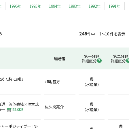
年
1996年
1995年
1994年
1993年
1992年
1991年
246
ら
件中 1～10 件を表示
第一分野
第二分野
編著者
詳細区分
詳細区分
改めて胸に刻む
農
植地基方
（水産業）
流通─液体凍結×津本式
農
佐久間亮介
命─
（水産業）
135.0KB
ャーポジティブ─TNF
農
農