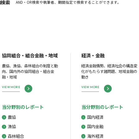
細検索
AND・OR検索や執筆者、期間指定で検索することができます。
協同組合・組合金融・地域
経済・金融
農協、漁協、森林組合の制度と動
経済金融情勢、経済社会の構造変
向、国内外の協同組合・組合金
化がもたらす諸問題、地域金融の
融・地域
動き
VIEW MORE
VIEW MORE
当分野別のレポート
当分野別のレポート
農協
国内経済
漁協
国内金融
森林組合
海外経済