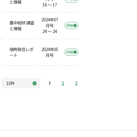
と情報
16 ～ 17
2024年07
農中総研 調査
月号
詳細
と情報
24 ～ 24
随時発信レポ
2024年05
詳細
ート
月号
1
2
3