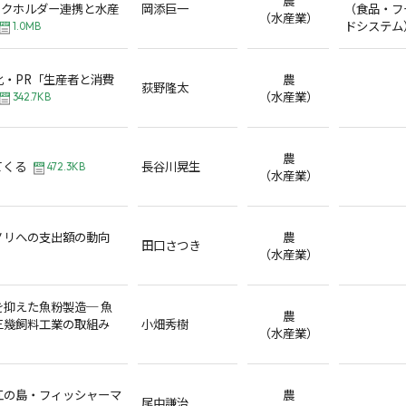
ークホルダー連携と水産
岡添巨一
（食品・フ
（水産業）
ドシステム
1.0MB
化・PR「生産者と消費
農
荻野隆太
（水産業）
342.7KB
農
てくる
長谷川晃生
472.3KB
（水産業）
ノリへの支出額の動向
農
田口さつき
（水産業）
抑えた魚粉製造─ 魚
農
三幾飼料工業の取組み
小畑秀樹
（水産業）
江の島・フィッシャーマ
農
尾中謙治