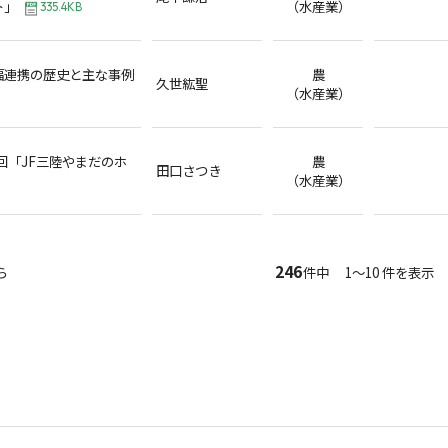
ト」
（水産業）
335.4KB
福連携の歴史と主な事例
農
久世紘聖
（水産業）
3回「JF三陸やまだのホ
農
田口さつき
（水産業）
246
ら
件中 1～10 件を表示