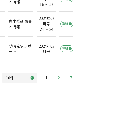
と情報
16 ～ 17
2024年07
農中総研 調査
月号
詳細
と情報
24 ～ 24
随時発信レポ
2024年05
詳細
ート
月号
1
2
3