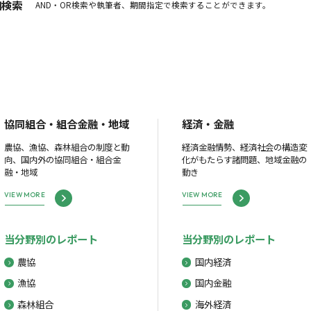
細検索
AND・OR検索や執筆者、期間指定で検索することができます。
協同組合・組合金融・地域
経済・金融
農協、漁協、森林組合の制度と動
経済金融情勢、経済社会の構造変
向、国内外の協同組合・組合金
化がもたらす諸問題、地域金融の
融・地域
動き
VIEW MORE
VIEW MORE
当分野別のレポート
当分野別のレポート
農協
国内経済
漁協
国内金融
森林組合
海外経済