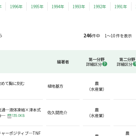
年
1996年
1995年
1994年
1993年
1992年
1991年
246
ら
件中 1～10 件を表示
第一分野
第二分野
編著者
詳細区分
詳細区分
改めて胸に刻む
農
植地基方
（水産業）
流通─液体凍結×津本式
農
佐久間亮介
命─
（水産業）
135.0KB
ャーポジティブ─TNF
農
農