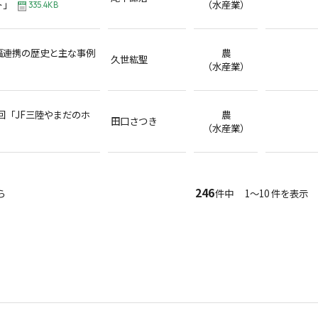
ト」
（水産業）
335.4KB
福連携の歴史と主な事例
農
久世紘聖
（水産業）
3回「JF三陸やまだのホ
農
田口さつき
（水産業）
246
ら
件中 1～10 件を表示