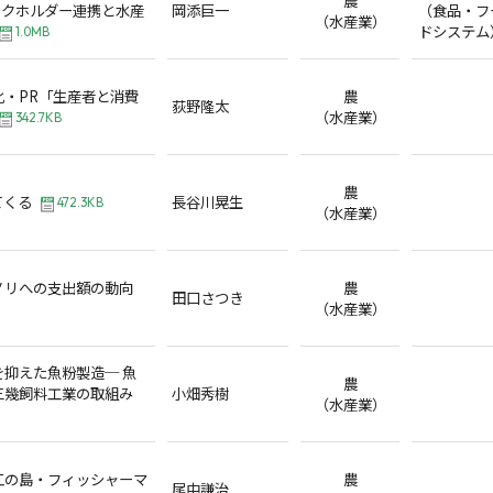
ークホルダー連携と水産
岡添巨一
（食品・フ
（水産業）
ドシステム
1.0MB
化・PR「生産者と消費
農
荻野隆太
（水産業）
342.7KB
農
てくる
長谷川晃生
472.3KB
（水産業）
ノリへの支出額の動向
農
田口さつき
（水産業）
抑えた魚粉製造─ 魚
農
三幾飼料工業の取組み
小畑秀樹
（水産業）
江の島・フィッシャーマ
農
尾中謙治