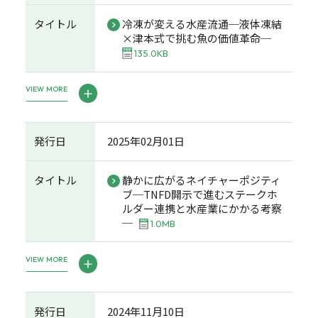
タイトル
冷凍が変える水産流通─液体凍結
×津本式で挑む魚の価値革命─
135.0KB
VIEW MORE
発行日
2025年02月01日
タイトル
静かに広がるネイチャーポジティ
ブ─TNFD開示で進むステークホ
ルダー連携と水産業にかかる考察
─
1.0MB
VIEW MORE
発行日
2024年11月10日