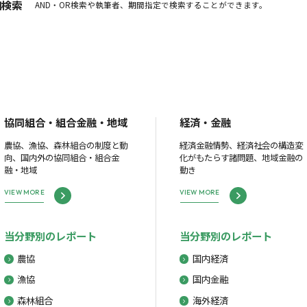
細検索
AND・OR検索や執筆者、期間指定で検索することができます。
協同組合・組合金融・地域
経済・金融
農協、漁協、森林組合の制度と動
経済金融情勢、経済社会の構造変
向、国内外の協同組合・組合金
化がもたらす諸問題、地域金融の
融・地域
動き
VIEW MORE
VIEW MORE
当分野別のレポート
当分野別のレポート
農協
国内経済
漁協
国内金融
森林組合
海外経済