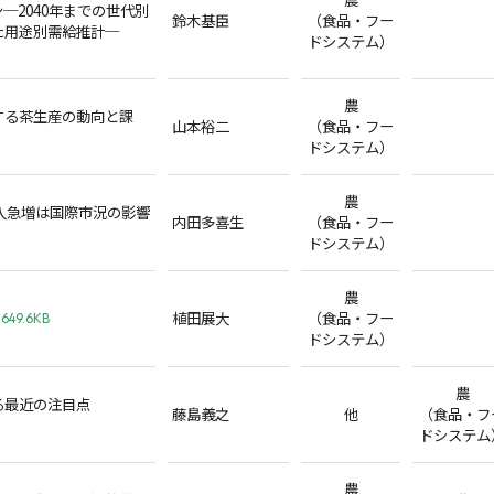
─2040年までの世代別
鈴木基臣
（食品・フー
た用途別需給推計─
ドシステム）
農
する茶生産の動向と課
山本裕二
（食品・フー
ドシステム）
農
輸入急増は国際市況の影響
内田多喜生
（食品・フー
ドシステム）
農
植田展大
（食品・フー
649.6KB
ドシステム）
農
る最近の注目点
藤島義之
他
（食品・フ
ドシステム
農