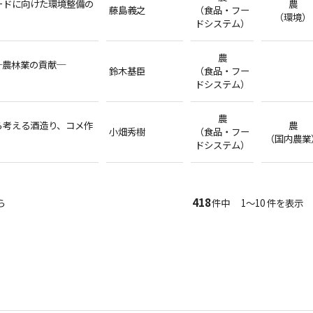
ードに向けた環境整備の
農
藤島義之
（食品・フー
（環境）
ドシステム）
農
─農林業の貢献─
鈴木基臣
（食品・フー
ドシステム）
農
ら考える酒造り、コメ作
農
小畑秀樹
（食品・フー
（国内農業
ドシステム）
418
ら
件中 1～10 件を表示