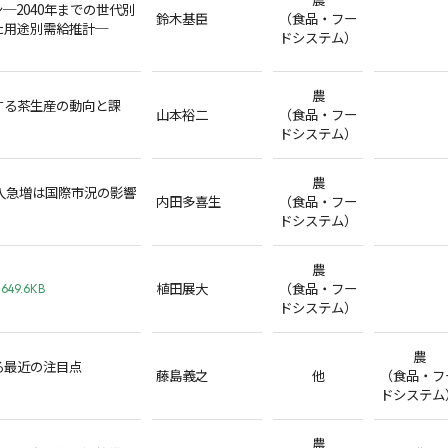
─2040年までの世代別
鈴木基臣
（食品・フー
た用途別需給推計─
ドシステム）
農
する茶生産の動向と課
山本裕二
（食品・フー
ドシステム）
農
輸入急増は国際市況の影響
内田多喜生
（食品・フー
ドシステム）
農
植田展大
（食品・フー
649.6KB
ドシステム）
農
る最近の注目点
藤島義之
他
（食品・フ
ドシステム
農