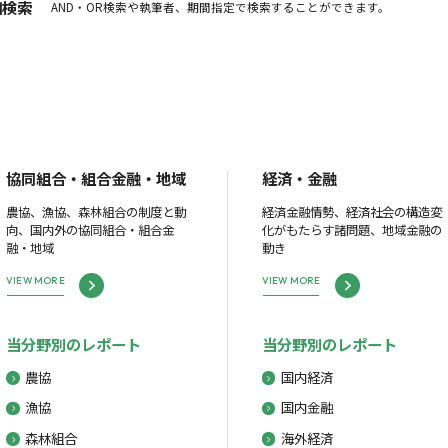
細検索
AND・OR検索や執筆者、期間指定で検索することができます。
協同組合・組合金融・地域
経済・金融
農協、漁協、森林組合の制度と動
経済金融情勢、経済社会の構造変
向、国内外の協同組合・組合金
化がもたらす諸問題、地域金融の
融・地域
動き
VIEW MORE
VIEW MORE
当分野別のレポート
当分野別のレポート
農協
国内経済
漁協
国内金融
森林組合
海外経済