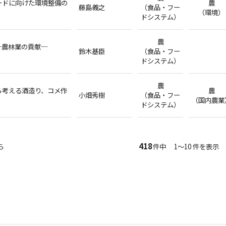
ードに向けた環境整備の
農
藤島義之
（食品・フー
（環境）
ドシステム）
農
─農林業の貢献─
鈴木基臣
（食品・フー
ドシステム）
農
ら考える酒造り、コメ作
農
小畑秀樹
（食品・フー
（国内農業
ドシステム）
418
ら
件中 1～10 件を表示