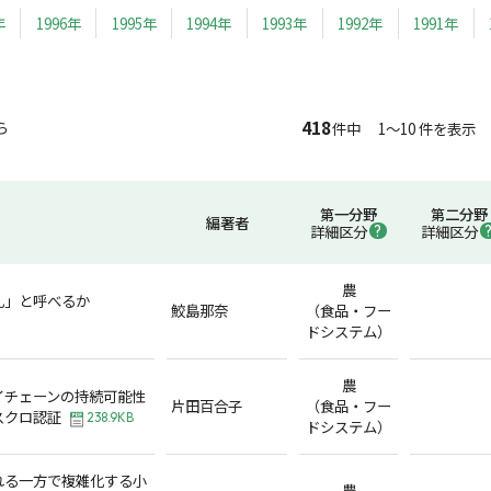
年
1996年
1995年
1994年
1993年
1992年
1991年
418
ら
件中 1～10 件を表示
第一分野
第二分野
編著者
詳細区分
詳細区分
農
乳」と呼べるか
鮫島那奈
（食品・フー
ドシステム）
農
イチェーンの持続可能性
片田百合子
（食品・フー
スクロ認証
238.9KB
ドシステム）
れる一方で複雑化する小
農