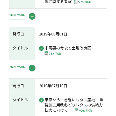
響に関する考察
975.8KB
VIEW MORE
発行日
2019年08月01日
タイトル
米需要の今後と土地改良区
764.7KB
VIEW MORE
発行日
2019年07月10日
タイトル
東京から一番近いレタス産地─ 業
務加工用秋冬どりレタスの供給力
拡大に向けて ─
926.3KB