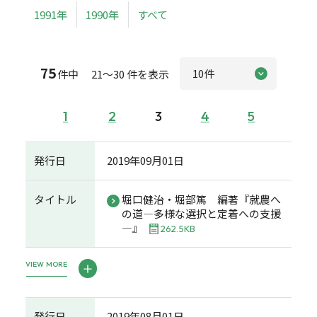
1991年
1990年
すべて
75
件中 21～30 件を表示
1
2
3
4
5
発行日
2019年09月01日
タイトル
堀口健治・堀部篤 編著『就農へ
の道―多様な選択と定着への支援
―』
262.5KB
VIEW MORE
発行日
2019年08月01日