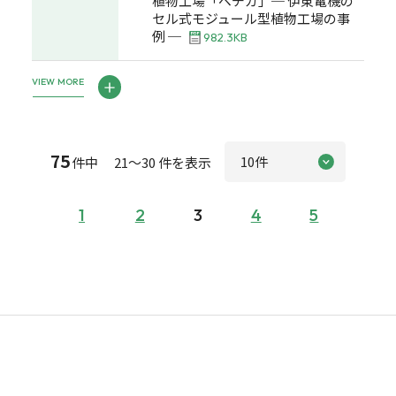
植物工場「ベチカ」─ 伊東電機の
セル式モジュール型植物工場の事
例 ─
982.3KB
VIEW MORE
75
件中 21～30 件を表示
1
2
3
4
5