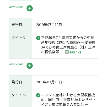
VIEW MORE
発行日
2019年07月10日
タイトル
平成30年7 月豪雨災害からの柑橘
産地復興に向けた取組み─ 愛媛県
JAえひめ南玉津共選と（株）玉津
柑橘倶楽部 ─
898.4KB
VIEW MORE
発行日
2019年07月10日
タイトル
ニンジン産地における大型収穫機
の共同利用─ 青森県JAおいらせ・
やさい推進委員会人参部会 ─