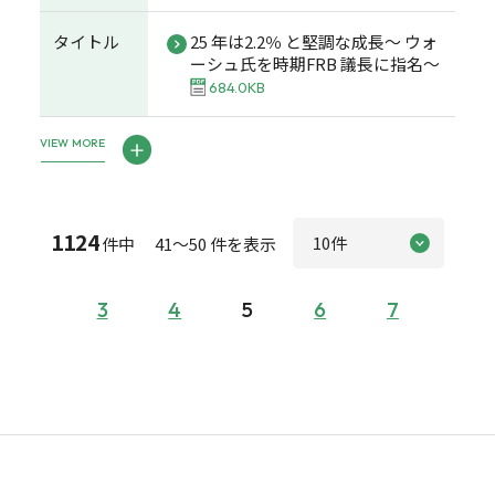
タイトル
25 年は2.2％ と堅調な成長～ ウォ
ーシュ氏を時期FRB 議長に指名～
684.0KB
VIEW MORE
1124
件中 41～50 件を表示
3
4
5
6
7