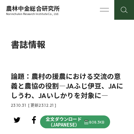
農林中金総合研究所
Norinchukin Research Institute Co., Ltd.
書誌情報
論題：農村の援農における交流の意
義と農協の役割―JAふじ伊豆、JAに
しうわ、JAいしかりを対象に―
23.10.31
[ 更新23.12.21 ]
全文ダウンロード
808.3KB
（JAPANESE）