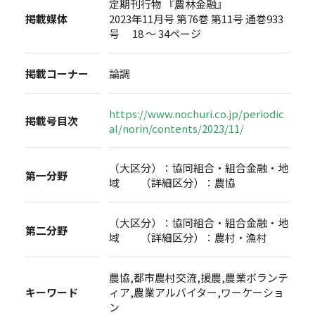
定期刊行物 『農林金融』
掲載媒体
2023年11月号 第76巻 第11号 通巻933
号 18 ～ 34ページ
掲載コーナー
論調
https://www.nochuri.co.jp/periodic
掲載号目次
al/norin/contents/2023/11/
（大区分）：協同組合・組合金融・地
第一分野
域 （詳細区分）：農協
（大区分）：協同組合・組合金融・地
第二分野
域 （詳細区分）：農村・漁村
農協,都市農村交流,援農,農業ボランテ
キーワード
ィア,農業アルバイター,ワーケーショ
ン