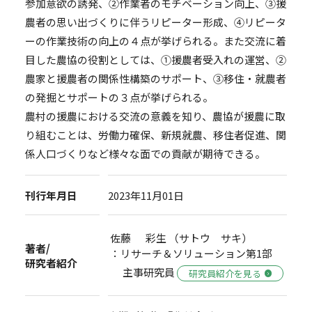
参加意欲の誘発、②作業者のモチベーション向上、③援
農者の思い出づくりに伴うリピーター形成、④リピータ
ーの作業技術の向上の４点が挙げられる。また交流に着
目した農協の役割としては、①援農者受入れの運営、②
農家と援農者の関係性構築のサポート、③移住・就農者
の発掘とサポートの３点が挙げられる。
農村の援農における交流の意義を知り、農協が援農に取
り組むことは、労働力確保、新規就農、移住者促進、関
係人口づくりなど様々な面での貢献が期待できる。
刊行年月日
2023年11月01日
佐藤 彩生 （サトウ サキ）
著者/
：リサーチ＆ソリューション第1部
研究者紹介
主事研究員
研究員紹介を見る