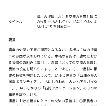
農村の援農における交流の意義と農協
タイトル
の役割―JAふじ伊豆、JAにしうわ、J
Aいしかりを対象に―
要旨
農業の労働力不足が課題となるなか、多様な主体の援農
への参画が求められている。本稿の目的は、農村におけ
る援農の取組みに着目し、農家にとっての交流の意義と
農協の役割を明らかにすることである。そこで農村の援
農の特徴を検討したうえで、JAふじ伊豆の「西浦みかん
援農ボランティア」、JAにしうわの「みかんアルバイタ
ー」、JAいしかりの「石狩アグリケーション」の３つの
事例を取り上げた。
援農における農家にとっての交流の意義は、①援農者の