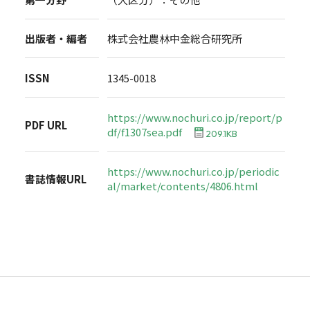
出版者・編者
株式会社農林中金総合研究所
ISSN
1345-0018
https://www.nochuri.co.jp/report/p
PDF URL
df/f1307sea.pdf
209.1KB
https://www.nochuri.co.jp/periodic
書誌情報URL
al/market/contents/4806.html