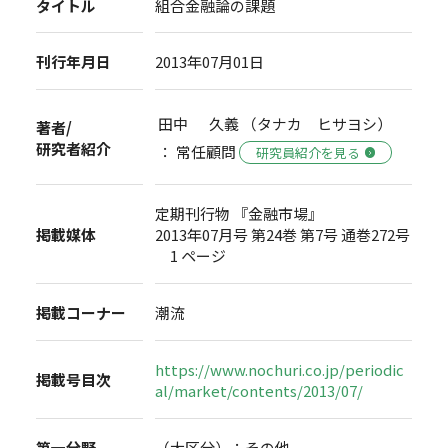
タイトル
組合金融論の課題
刊行年月日
2013年07月01日
田中 久義 （タナカ ヒサヨシ）
著者/
研究者紹介
： 常任顧問
研究員紹介を見る
定期刊行物 『金融市場』
掲載媒体
2013年07月号 第24巻 第7号 通巻272号
1 ページ
掲載コーナー
潮流
https://www.nochuri.co.jp/periodic
掲載号目次
al/market/contents/2013/07/
第一分野
（大区分）：その他