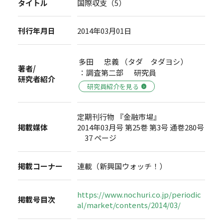
タイトル
国際収支（5）
刊行年月日
2014年03月01日
多田 忠義 （タダ タダヨシ）
著者/
：調査第二部 研究員
研究者紹介
研究員紹介を見る
定期刊行物 『金融市場』
掲載媒体
2014年03月号 第25巻 第3号 通巻280号
37 ページ
掲載コーナー
連載（新興国ウォッチ！）
https://www.nochuri.co.jp/periodic
掲載号目次
al/market/contents/2014/03/