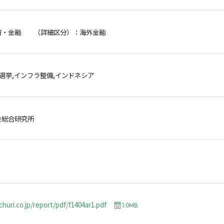
済・金融 （詳細区分）：海外金融
,選挙,インフラ整備,インドネシア
金総合研究所
churi.co.jp/report/pdf/f1404ar1.pdf
1.0MB