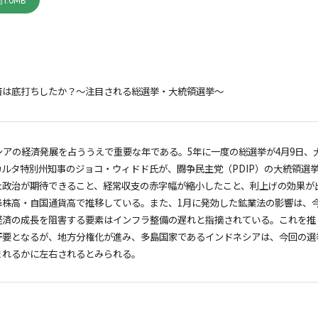
1.0MB
済は底打ちしたか？～注目される総選挙・大統領選挙～
シアの経済発展を占ううえで重要な年である。5年に一度の総選挙が4月9日、
カルタ特別州知事のジョコ・ウィドド氏が、闘争民主党（PDIP）の大統領選
た政治が期待できること、経常収支の赤字幅が縮小したこと、利上げの効果が
降株高・自国通貨高で推移している。また、1月に発効した鉱業法の影響は、
済の成長を阻害する要素はインフラ整備の遅れと指摘されている。これを推
肝要となるが、地方分権化が進み、多島国家であるインドネシアは、今回の選
まれるかに左右されるとみられる。