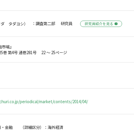
：調査第二部 研究員
タダ タダヨシ）
研究員紹介を見る
融市場』
25巻 第4号 通巻281号 22 ～ 25ページ
huri.co.jp/periodical/market/contents/2014/04/
済・金融 （詳細区分）：海外経済