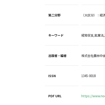
第二分野
（大区分）：経
キーワード
経常収支,鉱業法
出版者・編者
株式会社農林中
ISSN
1345-0018
PDF URL
https://www.no