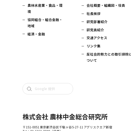
農林水産業・食品・環
会社概要・組織図・役員
境
社長挨拶
協同組合・組合金融・
研究部署紹介
地域
研究員紹介
経済・金融
交通アクセス
リンク集
反社会的勢力との取引排除
ついて
株式会社 農林中金総合研究所
〒151-0051 東京都渋谷区千駄ヶ谷5-27-11 アグリスクエア新宿