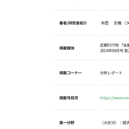
著者/
研究者紹介
多田 忠義 （
定期刊行物 『金
掲載媒体
2014年04月号 第
掲載コーナー
分析レポート
掲載号目次
https://www.noc
第一分野
（大区分）：経