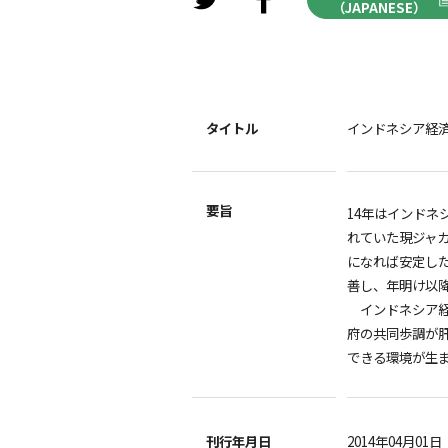
（JAPANESE）
タイトル
インドネシア経
要旨
14年はインドネ
れていた現ジャ
になれば安定し
善し、年明け以
インドネシア経
府の共同歩調が
できる環境が生
刊行年月日
2014年04月01日